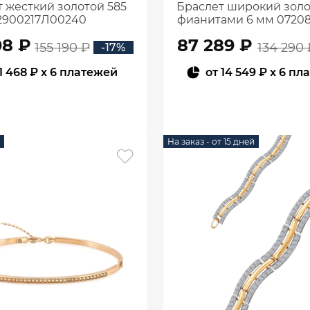
 жесткий золотой 585
Браслет широкий золо
2900217Л00240
фианитами 6 мм 07208
08 ₽
87 289 ₽
155 190 ₽
134 290 
-17%
1 468 ₽
x 6 платежей
от
14 549 ₽
x 6 пл
В КОРЗИНУ
В КОРЗИНУ
На заказ - от 15 дней