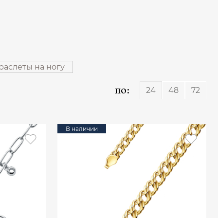
раслеты на ногу
по:
24
48
72
В наличии