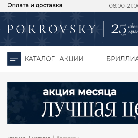
Оплата и доставка
08:00-21:
-30%
от 15 дней с
момента оплаты
КАТАЛОГ
АКЦИИ
БРИЛЛИ
|
|