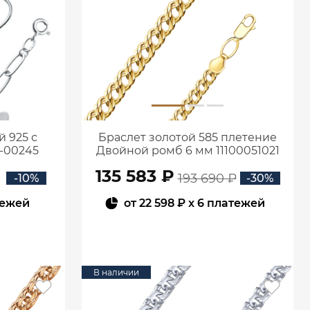
 925 с
Браслет золотой 585 плетение
-00245
Двойной ромб 6 мм 11100051021
135 583 ₽
193 690 ₽
-10%
-30%
тежей
от
22 598 ₽
x 6 платежей
В КОРЗИНУ
В наличии