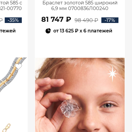
той 585 с
Браслет золотой 585 широкий
21-00770
6,9 мм 0700836Л00240
81 747 ₽
₽
98 490 ₽
-35%
-17%
атежей
от
13 625 ₽
x 6 платежей
В КОРЗИНУ