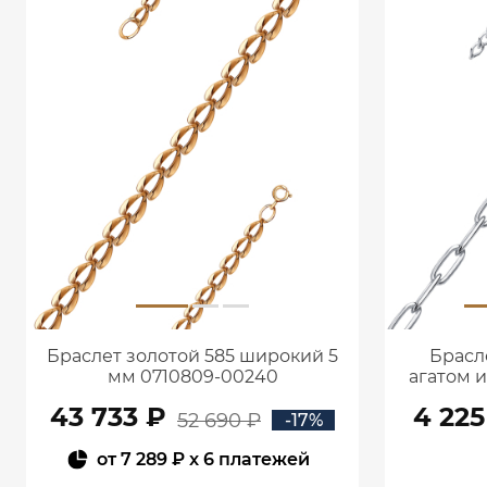
Браслет золотой 585 широкий 5
Брасл
мм 0710809-00240
агатом 
43 733 ₽
4 225
52 690 ₽
-17%
от
7 289 ₽
x 6 платежей