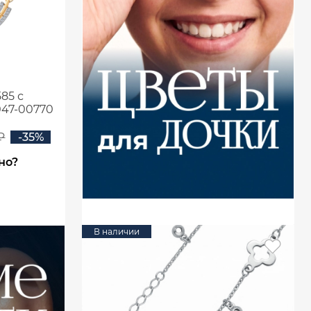
85 с
47-00770
₽
-35%
но?
В наличии