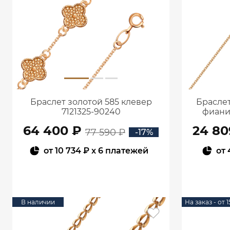
Браслет золотой 585 клевер
Браслет
7121325-90240
фиани
64 400 ₽
24 80
77 590 ₽
-17%
от
10 734 ₽
x 6 платежей
от
В КОРЗИНУ
В наличии
На заказ - от 