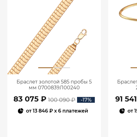
Браслет золотой 585 пробы 5
Браслет
мм 0700839Л00240
83 075 ₽
91 54
100 090 ₽
-17%
от
13 846 ₽
x 6 платежей
от
1
В КОРЗИНУ