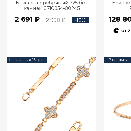
Браслет серебряный 925 без
Браслет
камней 0710854-00245
2 691 ₽
128 8
2 990 ₽
-10%
от
2
В КОРЗИНУ
На заказ - от 15 дней
В наличии