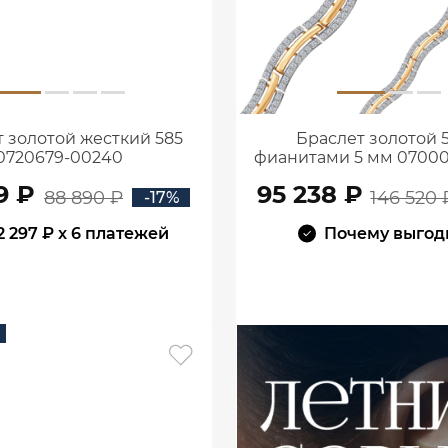
 золотой жесткий 585
Браслет золотой 5
0720679-00240
фианитами 5 мм 07000
9 ₽
95 238 ₽
88 890 ₽
146 520 
-17%
2 297 ₽
x 6 платежей
Почему выгод
В КОРЗИНУ
В КОРЗИНУ