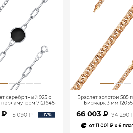
ет серебряный 925 с
Браслет золотой 585 
и перламутром 7121648-
Бисмарк 3 мм 12055
05775
 ₽
66 003 ₽
5 090 ₽
94 290 
-17%
от
11 001 ₽
x 6 пл
В КОРЗИНУ