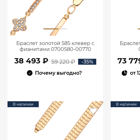
Браслет золотой 585 клевер с
Браслет
фианитами 0700580-00770
38 493 ₽
73 77
59 220 ₽
-35%
Почему выгодно?
от
1
В КОРЗИНУ
В наличии
В наличии