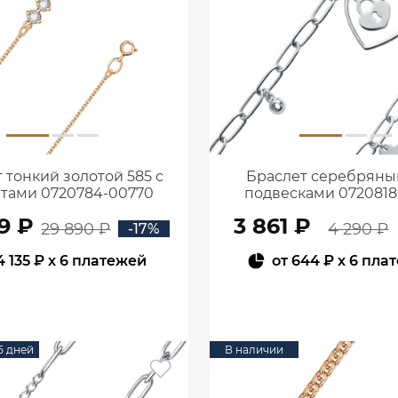
 тонкий золотой 585 с
Браслет серебряный
тами 0720784-00770
подвесками 0720818
9 ₽
3 861 ₽
29 890 ₽
4 290 ₽
-17%
4 135 ₽
x 6 платежей
от
644 ₽
x 6 пла
В КОРЗИНУ
В КОРЗИНУ
15 дней
В наличии