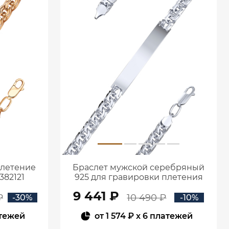
плетение
Браслет мужской серебряный
382121
925 для гравировки плетения
Бисмарк 0720683-00245
9 441 ₽
₽
10 490 ₽
-30%
-10%
атежей
от
1 574 ₽
x 6 платежей