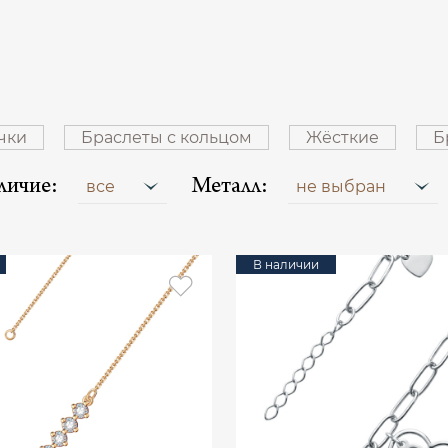
чки
Браслеты с кольцом
Жёсткие
Б
личие:
Металл:
все
не выбран
В наличии