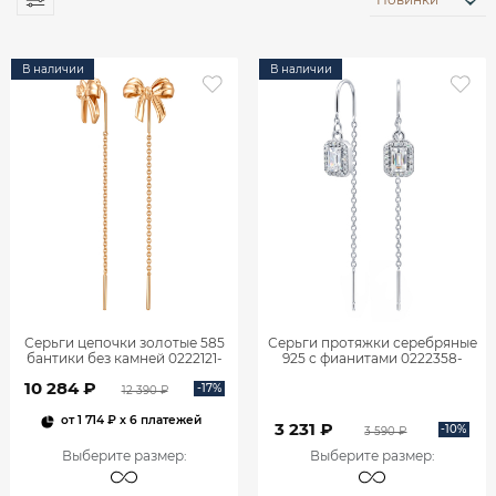
В наличии
В наличии
Серьги цепочки золотые 585
Серьги протяжки серебряные
бантики без камней 0222121-
925 с фианитами 0222358-
00240
00775
10 284 ₽
-17%
12 390 ₽
от
1 714 ₽
x 6 платежей
3 231 ₽
-10%
3 590 ₽
Выберите размер
:
Выберите размер
: