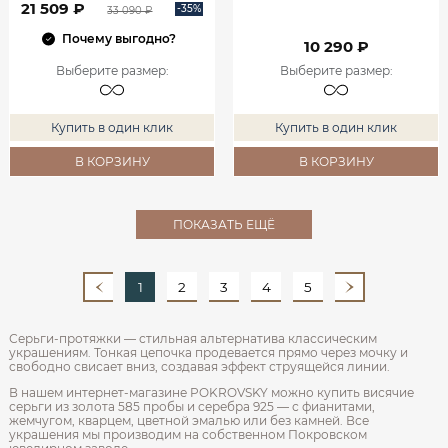
21 509 ₽
-35%
33 090 ₽
Почему выгодно?
10 290 ₽
Выберите размер
:
Выберите размер
:
Купить в один клик
Купить в один клик
В КОРЗИНУ
В КОРЗИНУ
ПОКАЗАТЬ ЕЩЁ
1
2
3
4
5
Серьги-протяжки — стильная альтернатива классическим
украшениям. Тонкая цепочка продевается прямо через мочку и
свободно свисает вниз, создавая эффект струящейся линии.
В нашем интернет-магазине POKROVSKY можно купить висячие
серьги из золота 585 пробы и серебра 925 — с фианитами,
жемчугом, кварцем, цветной эмалью или без камней. Все
украшения мы производим на собственном Покровском