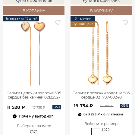
Купить в один клик
Купить в один клик
В КОРЗИНУ
В КОРЗИНУ
На заказ - от 15 дней
В наличии
Лучшая цена
Серьги цепочки золотые 585
Серьги протяжки золотые 585
сердца без камней 0212252-
сердце 0211797-00240
00240 Золото Красное золото
19 754 ₽
-35%
30 390 ₽
11 528 ₽
-35%
17 735 ₽
от
3 293 ₽
x 6 платежей
Почему выгодно?
Выберите размер
:
Выберите размер
:
-