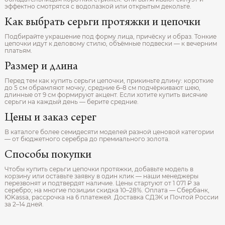
эффектно смотрятся с водолазкой или открытым декольте.
Как выбрать серьги протяжки и цепочки
Подбирайте украшение под форму лица, причёску и образ. Тонкие
цепочки идут к деловому стилю, объёмные подвески — к вечерним
платьям.
Размер и длина
Перед тем как купить серьги цепочки, прикиньте длину: короткие
до 5 см обрамляют мочку, средние 6–8 см подчёркивают шею,
длинные от 9 см формируют акцент. Если хотите купить висячие
серьги на каждый день — берите средние.
Цены и заказ серег
В каталоге более семидесяти моделей разной ценовой категории
— от бюджетного серебра до премиального золота.
Способы покупки
Чтобы купить серьги цепочки протяжки, добавьте модель в
корзину или оставьте заявку в один клик — наши менеджеры
перезвонят и подтвердят наличие. Цены стартуют от 1 071 ₽ за
серебро; на многие позиции скидка 10–28%. Оплата — Сбербанк,
ЮKassa, рассрочка на 6 платежей. Доставка СДЭК и Почтой России
за 2–14 дней.