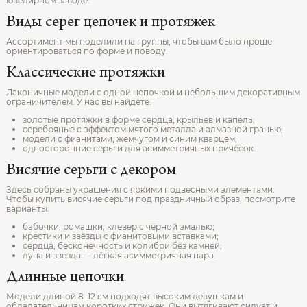
ювелирном заводе.
Виды серег цепочек и протяжек
Ассортимент мы поделили на группы, чтобы вам было проще
ориентироваться по форме и поводу.
Классические протяжки
Лаконичные модели с одной цепочкой и небольшим декоративным
ограничителем. У нас вы найдёте:
золотые протяжки в форме сердца, крыльев и капель;
серебряные с эффектом мятого металла и алмазной гранью;
модели с фианитами, жемчугом и синим кварцем;
односторонние серьги для асимметричных причёсок.
Висячие серьги с декором
Здесь собраны украшения с яркими подвесными элементами.
Чтобы купить висячие серьги под праздничный образ, посмотрите
варианты:
бабочки, ромашки, клевер с чёрной эмалью;
крестики и звёзды с фианитовыми вставками;
сердца, бесконечность и колибри без камней;
луна и звезда — лёгкая асимметричная пара.
Длинные цепочки
Модели длиной 8–12 см подходят высоким девушкам и
обладательницам коротких стрижек. Они вытягивают силуэт и