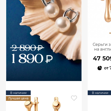
Серьги з
на англ
47 50
от
В наличии
В наличии
Лучшая цена