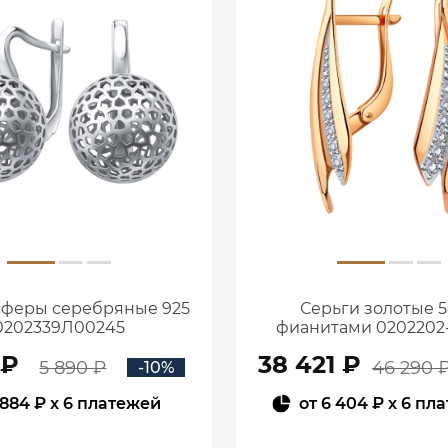
сферы серебряные 925
Серьги золотые 5
0202339Л00245
фианитами 0202202
 ₽
38 421 ₽
5 890 ₽
46 290 
-10%
884 ₽
x 6 платежей
от
6 404 ₽
x 6 пл