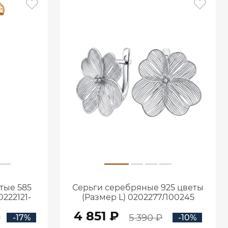
тые 585
Серьги серебряные 925 цветы
222121-
(Размер L) 0202277Л00245
4 851 ₽
₽
5 390 ₽
-17%
-10%