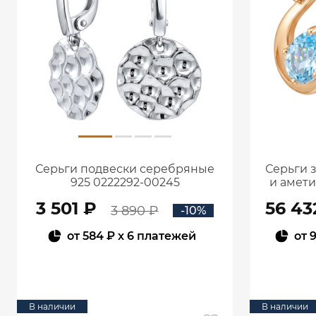
Серьги подвески серебряные
Серьги 
925 0222292-00245
и амет
3 501 ₽
56 43
3 890 ₽
-10%
от
584 ₽
x 6 платежей
от
9
В КОРЗИНУ
В наличии
В наличии