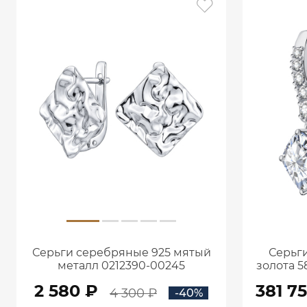
Серьги серебряные 925 мятый
Серьги
металл 0212390-00245
золота 5
кар
2 580 ₽
381 7
4 300 ₽
-40%