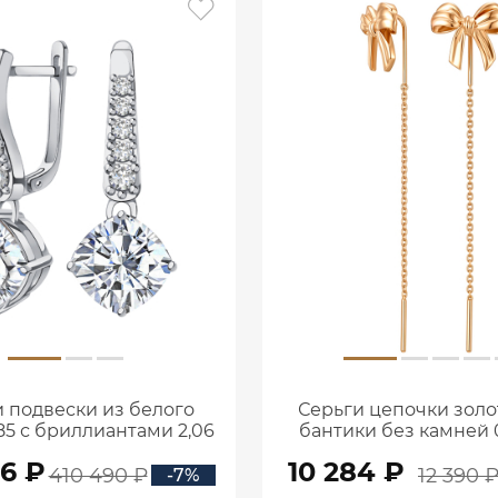
 подвески из белого
Серьги цепочки золо
85 с бриллиантами 2,06
бантики без камней 0
ата 2101800М06442
00240
56 ₽
10 284 ₽
410 490 ₽
12 390 
-7%