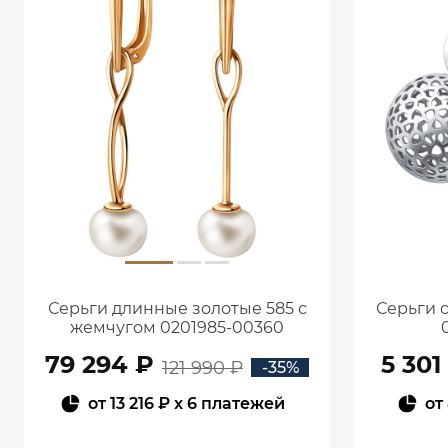
Серьги длинные золотые 585 с
Серьги 
жемчугом 0201985-00360
79 294 ₽
5 301
121 990 ₽
-35%
от
13 216 ₽
x 6 платежей
от