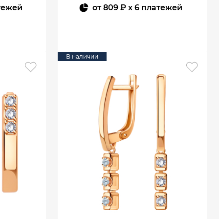
тежей
от
809 ₽
x 6 платежей
В КОРЗИНУ
В наличии