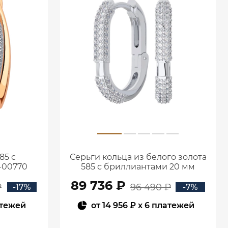
85 с
Серьги кольца из белого золота
-00770
585 с бриллиантами 20 мм
0201657-02732
89 736 ₽
₽
96 490 ₽
-17%
-7%
атежей
от
14 956 ₽
x 6 платежей