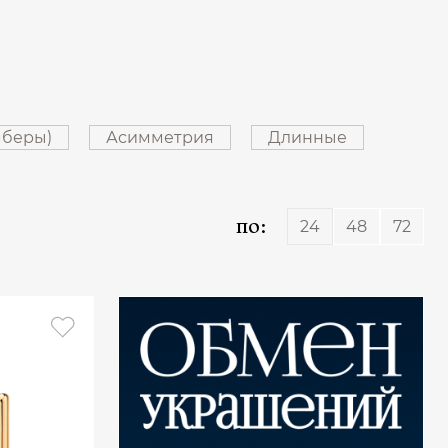
мберы)
Асимметрия
Длинные
по:
24
48
72