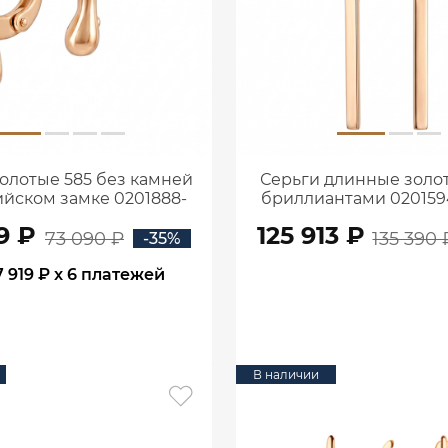
олотые 585 без камней
Серьги длинные золот
ийском замке 0201888-
бриллиантами 02015
00240
9 ₽
125 913 ₽
73 090 ₽
135 390 
-35%
7 919 ₽
x 6 платежей
В КОРЗИНУ
В КОРЗИНУ
В наличии