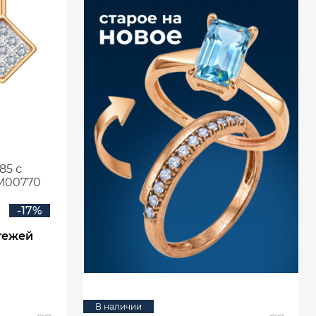
85 с
М00770
-17%
тежей
В наличии