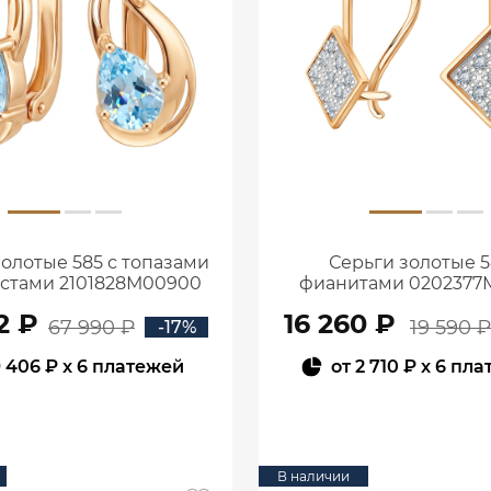
золотые 585 с топазами
Серьги золотые 5
истами 2101828М00900
фианитами 0202377
2 ₽
16 260 ₽
67 990 ₽
19 590 ₽
-17%
 406 ₽
x 6 платежей
от
2 710 ₽
x 6 пла
В КОРЗИНУ
В КОРЗИНУ
В наличии