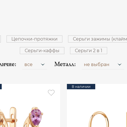
Цепочки-протяжки
Серьги зажимы (клай
Серьги-каффы
Серьги 2 в 1
личие:
Металл:
все
не выбран
В наличии