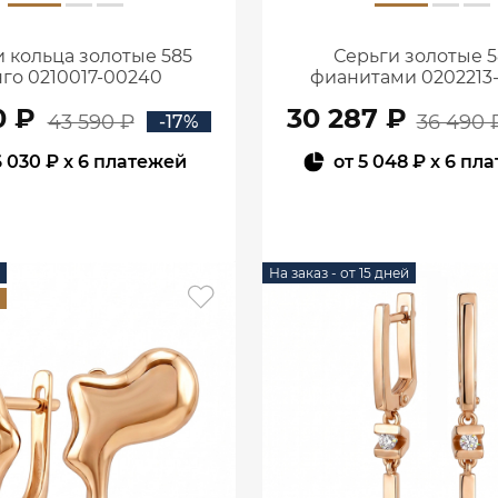
 кольца золотые 585
Серьги золотые 5
го 0210017-00240
фианитами 0202213
0 ₽
30 287 ₽
43 590 ₽
36 490 
-17%
6 030 ₽
x 6 платежей
от
5 048 ₽
x 6 пл
В КОРЗИНУ
В КОРЗИНУ
На заказ - от 15 дней