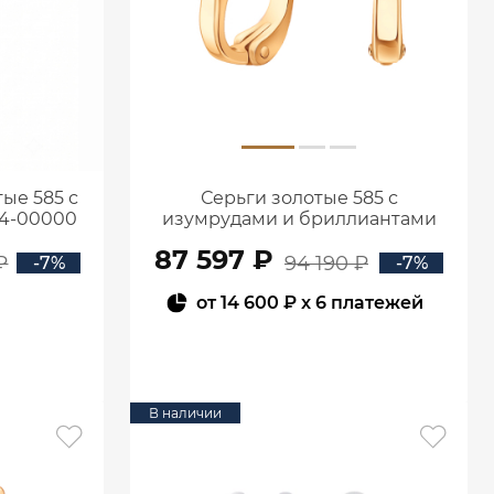
ые 585 с
Серьги золотые 585 с
94-00000
изумрудами и бриллиантами
2100555-00060
87 597 ₽
₽
94 190 ₽
-7%
-7%
от
14 600 ₽
x 6 платежей
В КОРЗИНУ
В наличии