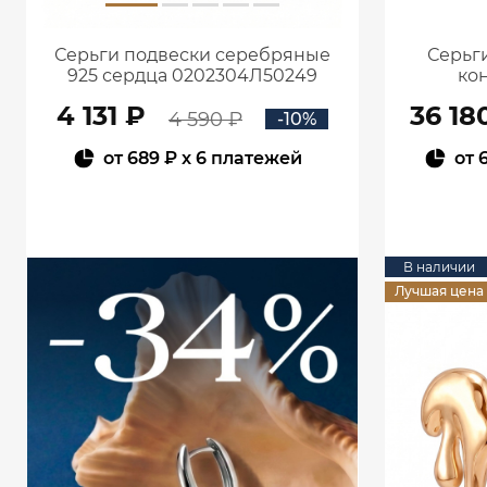
Серьги подвески серебряные
Серьги
925 сердца 0202304Л50249
кон
4 131 ₽
36 18
4 590 ₽
-10%
от
689 ₽
x 6 платежей
от
В КОРЗИНУ
В наличии
Лучшая цена