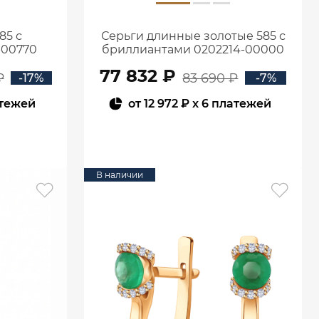
85 с
Серьги длинные золотые 585 с
-00770
бриллиантами 0202214-00000
77 832 ₽
₽
83 690 ₽
-17%
-7%
атежей
от
12 972 ₽
x 6 платежей
В КОРЗИНУ
В наличии