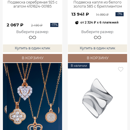
Подвеска серебряная 925 с
Подвеска капля из белого
агатом 4101624-00185
золота 585 с бриллиантом
0400759-00002
13 941 ₽
-7%
14 990 ₽
от
2 324 ₽
x 6 платежей
2 067 ₽
-17%
2 490 ₽
Выберите размер
:
Выберите размер
:
Купить в один клик
Купить в один клик
В КОРЗИНУ
В КОРЗИНУ
В наличии