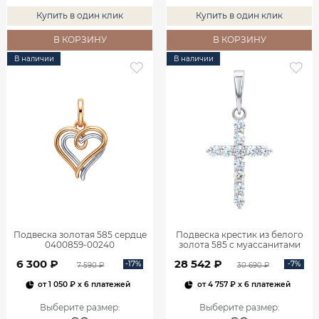
Купить в один клик
Купить в один клик
В КОРЗИНУ
В КОРЗИНУ
В наличии
В наличии
Подвеска золотая 585 сердце
Подвеска крестик из белого
0400859-00240
золота 585 с муассанитами
0800301М05432
6 300 ₽
28 542 ₽
-17%
-7%
7 590 ₽
30 690 ₽
от
1 050 ₽
x 6 платежей
от
4 757 ₽
x 6 платежей
Выберите размер
:
Выберите размер
: