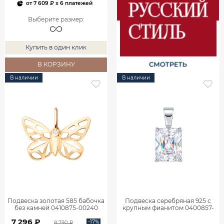
от
7 609 ₽
x 6 платежей
Выберите размер
:
Купить в один клик
В КОРЗИНУ
В наличии
В наличии
Подвеска золотая 585 бабочка
Подвеска серебряная 925 с
без камней 0410875-00240
крупным фианитом 0400857-
00775
7 296 ₽
-17%
8 790 ₽