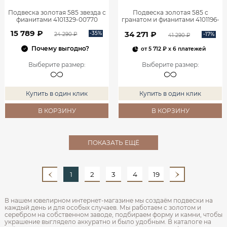
Подвеска золотая 585 звезда с
Подвеска золотая 585 с
фианитами 4101329-00770
гранатом и фианитами 4101196-
00320
15 789 ₽
34 271 ₽
-35%
-17%
24 290 ₽
41 290 ₽
Почему выгодно?
от
5 712 ₽
x 6 платежей
Выберите размер
:
Выберите размер
:
Купить в один клик
Купить в один клик
В КОРЗИНУ
В КОРЗИНУ
ПОКАЗАТЬ ЕЩЁ
1
2
3
4
19
В нашем ювелирном интернет‑магазине мы создаём подвески на
каждый день и для особых случаев. Мы работаем с золотом и
серебром на собственном заводе, подбираем форму и камни, чтобы
украшение выглядело аккуратно и было удобным. В каталоге на