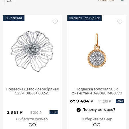
В наличии
На заказ - от 15 дней
Подвеска цветок серебряная
Подвеска золотая 585 с
925 4101803Л00245
фианитами 0400881М00770
от 9 484 ₽
-35%
14 590 ₽
Почему выгодно?
2 961 ₽
-10%
3 290 ₽
Выберите размер
:
Выберите размер
: