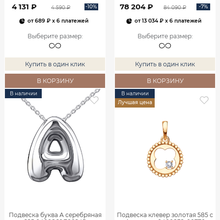
4 131 ₽
78 204 ₽
-10%
-7%
4 590 ₽
84 090 ₽
от
689 ₽
x 6 платежей
от
13 034 ₽
x 6 платежей
Выберите размер
:
Выберите размер
:
Купить в один клик
Купить в один клик
В КОРЗИНУ
В КОРЗИНУ
В наличии
В наличии
Лучшая цена
Подвеска буква А серебряная
Подвеска клевер золотая 585 с