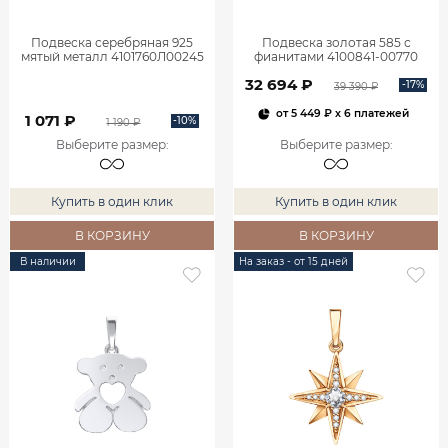
Подвеска серебряная 925
Подвеска золотая 585 с
мятый металл 4101760Л00245
фианитами 4100841-00770
32 694 ₽
-17%
39 390 ₽
от
5 449 ₽
x 6 платежей
1 071 ₽
-10%
1 190 ₽
Выберите размер
:
Выберите размер
:
Купить в один клик
Купить в один клик
В КОРЗИНУ
В КОРЗИНУ
В наличии
На заказ - от 15 дней