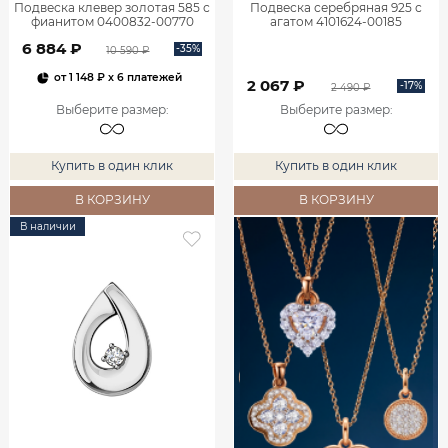
Подвеска клевер золотая 585 с
Подвеска серебряная 925 с
фианитом 0400832-00770
агатом 4101624-00185
6 884 ₽
-35%
10 590 ₽
от
1 148 ₽
x 6 платежей
2 067 ₽
-17%
2 490 ₽
Выберите размер
:
Выберите размер
:
Купить в один клик
Купить в один клик
В КОРЗИНУ
В КОРЗИНУ
В наличии