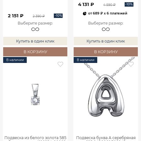
4 131 ₽
-10%
4 590 ₽
от
689 ₽
x 6 платежей
2 151 ₽
-10%
2 390 ₽
Выберите размер
:
Выберите размер
:
Купить в один клик
Купить в один клик
В КОРЗИНУ
В КОРЗИНУ
В наличии
В наличии
Подвеска из белого золота 585
Подвеска буква А серебряная