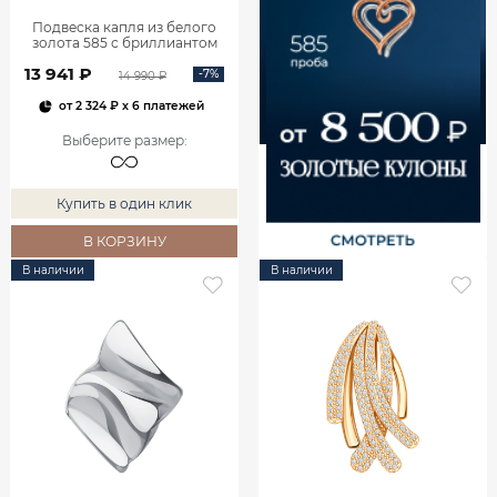
Подвеска капля из белого
золота 585 с бриллиантом
0400759-00002
13 941 ₽
-7%
14 990 ₽
от
2 324 ₽
x 6 платежей
Выберите размер
:
Купить в один клик
В КОРЗИНУ
В наличии
В наличии