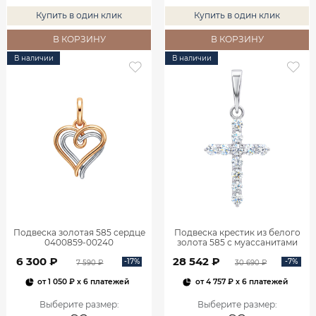
Купить в один клик
Купить в один клик
В КОРЗИНУ
В КОРЗИНУ
В наличии
В наличии
Подвеска золотая 585 сердце
Подвеска крестик из белого
0400859-00240
золота 585 с муассанитами
0800301М05432
6 300 ₽
28 542 ₽
-17%
-7%
7 590 ₽
30 690 ₽
от
1 050 ₽
x 6 платежей
от
4 757 ₽
x 6 платежей
Выберите размер
:
Выберите размер
: