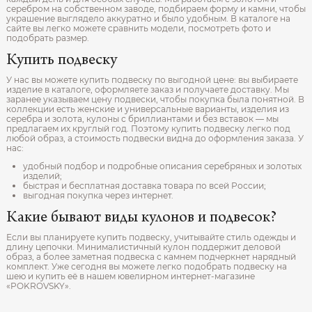
серебром на собственном заводе, подбираем форму и камни, чтобы
украшение выглядело аккуратно и было удобным. В каталоге на
сайте вы легко можете сравнить модели, посмотреть фото и
подобрать размер.
Купить подвеску
У нас вы можете купить подвеску по выгодной цене: вы выбираете
изделие в каталоге, оформляете заказ и получаете доставку. Мы
заранее указываем цену подвески, чтобы покупка была понятной. В
коллекции есть женские и универсальные варианты, изделия из
серебра и золота, кулоны с бриллиантами и без вставок — мы
предлагаем их круглый год. Поэтому купить подвеску легко под
любой образ, а стоимость подвески видна до оформления заказа. У
нас:
удобный подбор и подробные описания серебряных и золотых
изделий;
быстрая и бесплатная доставка товара по всей России;
выгодная покупка через интернет.
Какие бывают виды кулонов и подвесок?
Если вы планируете купить подвеску, учитывайте стиль одежды и
длину цепочки. Минималистичный кулон поддержит деловой
образ, а более заметная подвеска с камнем подчеркнет нарядный
комплект. Уже сегодня вы можете легко подобрать подвеску на
шею и купить её в нашем ювелирном интернет‑магазине
«POKROVSKY».