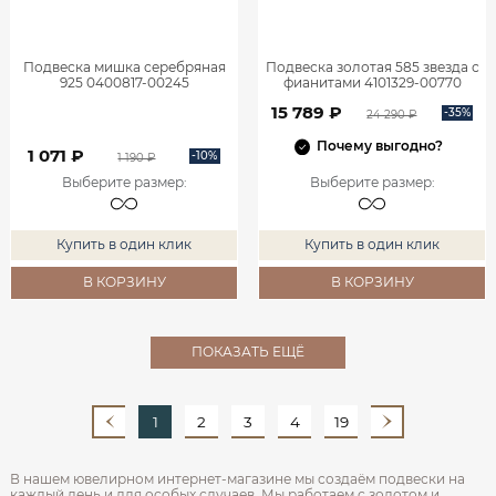
Подвеска мишка серебряная
Подвеска золотая 585 звезда с
925 0400817-00245
фианитами 4101329-00770
15 789 ₽
-35%
24 290 ₽
Почему выгодно?
1 071 ₽
-10%
1 190 ₽
Выберите размер
:
Выберите размер
:
Купить в один клик
Купить в один клик
В КОРЗИНУ
В КОРЗИНУ
ПОКАЗАТЬ ЕЩЁ
1
2
3
4
19
В нашем ювелирном интернет‑магазине мы создаём подвески на
каждый день и для особых случаев. Мы работаем с золотом и