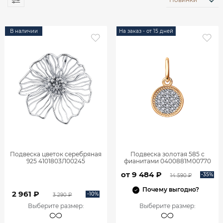
В наличии
На заказ - от 15 дней
Подвеска цветок серебряная
Подвеска золотая 585 с
925 4101803Л00245
фианитами 0400881М00770
от 9 484 ₽
-35%
14 590 ₽
Почему выгодно?
2 961 ₽
-10%
3 290 ₽
Выберите размер
:
Выберите размер
: