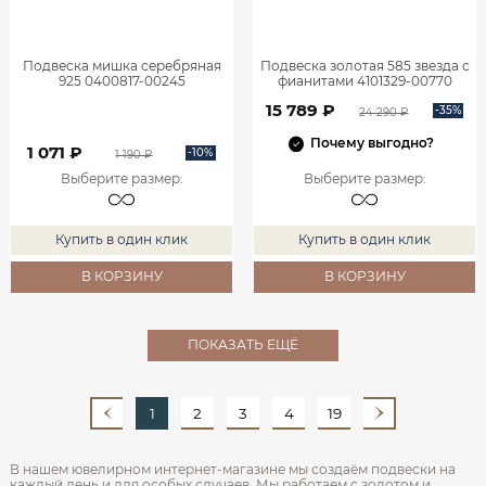
Подвеска мишка серебряная
Подвеска золотая 585 звезда с
925 0400817-00245
фианитами 4101329-00770
15 789 ₽
-35%
24 290 ₽
Почему выгодно?
1 071 ₽
-10%
1 190 ₽
Выберите размер
:
Выберите размер
:
Купить в один клик
Купить в один клик
В КОРЗИНУ
В КОРЗИНУ
ПОКАЗАТЬ ЕЩЁ
1
2
3
4
19
В нашем ювелирном интернет‑магазине мы создаём подвески на
каждый день и для особых случаев. Мы работаем с золотом и