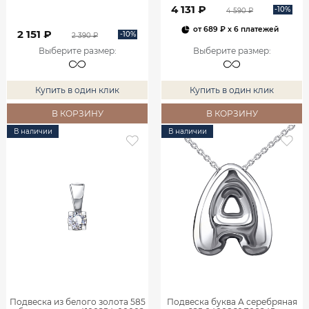
4 131 ₽
-10%
4 590 ₽
от
689 ₽
x 6 платежей
2 151 ₽
-10%
2 390 ₽
Выберите размер
:
Выберите размер
:
Купить в один клик
Купить в один клик
В КОРЗИНУ
В КОРЗИНУ
В наличии
В наличии
Подвеска из белого золота 585
Подвеска буква А серебряная