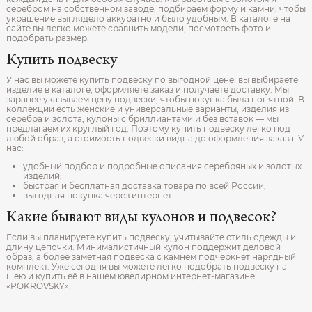
серебром на собственном заводе, подбираем форму и камни, чтобы
украшение выглядело аккуратно и было удобным. В каталоге на
сайте вы легко можете сравнить модели, посмотреть фото и
подобрать размер.
Купить подвеску
У нас вы можете купить подвеску по выгодной цене: вы выбираете
изделие в каталоге, оформляете заказ и получаете доставку. Мы
заранее указываем цену подвески, чтобы покупка была понятной. В
коллекции есть женские и универсальные варианты, изделия из
серебра и золота, кулоны с бриллиантами и без вставок — мы
предлагаем их круглый год. Поэтому купить подвеску легко под
любой образ, а стоимость подвески видна до оформления заказа. У
нас:
удобный подбор и подробные описания серебряных и золотых
изделий;
быстрая и бесплатная доставка товара по всей России;
выгодная покупка через интернет.
Какие бывают виды кулонов и подвесок?
Если вы планируете купить подвеску, учитывайте стиль одежды и
длину цепочки. Минималистичный кулон поддержит деловой
образ, а более заметная подвеска с камнем подчеркнет нарядный
комплект. Уже сегодня вы можете легко подобрать подвеску на
шею и купить её в нашем ювелирном интернет‑магазине
«POKROVSKY».