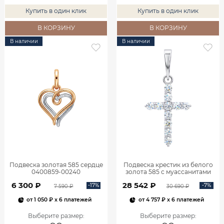
Купить в один клик
Купить в один клик
В КОРЗИНУ
В КОРЗИНУ
В наличии
В наличии
Подвеска золотая 585 сердце
Подвеска крестик из белого
0400859-00240
золота 585 с муассанитами
0800301М05432
6 300 ₽
28 542 ₽
-17%
-7%
7 590 ₽
30 690 ₽
от
1 050 ₽
x 6 платежей
от
4 757 ₽
x 6 платежей
Выберите размер
:
Выберите размер
: