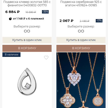
Подвеска клевер золотая 585 с
Подвеска серебряная 925 с
фианитом 0400832-00770
агатом 4101624-00185
6 884 ₽
-35%
10 590 ₽
от
1 148 ₽
x 6 платежей
2 067 ₽
-17%
2 490 ₽
Выберите размер
:
Выберите размер
:
Купить в один клик
Купить в один клик
В КОРЗИНУ
В КОРЗИНУ
В наличии