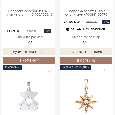
Подвеска серебряная 925
Подвеска золотая 585 с
мятый металл 4101760Л00245
фианитами 4100841-00770
32 694 ₽
-17%
39 390 ₽
от
5 449 ₽
x 6 платежей
1 071 ₽
-10%
1 190 ₽
Выберите размер
:
Выберите размер
:
Купить в один клик
Купить в один клик
В КОРЗИНУ
В КОРЗИНУ
В наличии
На заказ - от 15 дней