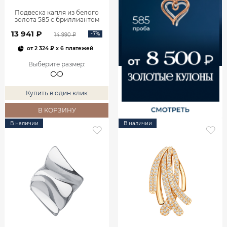
Подвеска капля из белого
золота 585 с бриллиантом
0400759-00002
13 941 ₽
-7%
14 990 ₽
от
2 324 ₽
x 6 платежей
Выберите размер
:
Купить в один клик
В КОРЗИНУ
В наличии
В наличии