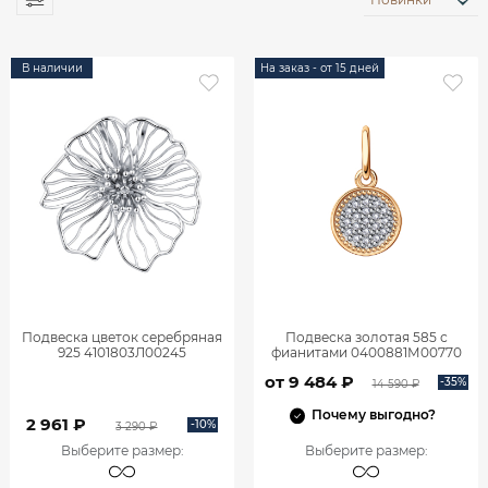
В наличии
На заказ - от 15 дней
Подвеска цветок серебряная
Подвеска золотая 585 с
925 4101803Л00245
фианитами 0400881М00770
от 9 484 ₽
-35%
14 590 ₽
Почему выгодно?
2 961 ₽
-10%
3 290 ₽
Выберите размер
:
Выберите размер
: