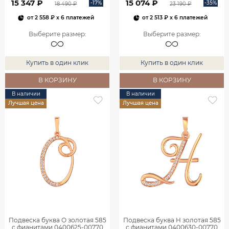
15 347 ₽
15 074 ₽
-17%
-35%
18 490 ₽
23 190 ₽
от
2 558 ₽
x 6 платежей
от
2 513 ₽
x 6 платежей
Выберите размер
:
Выберите размер
:
Купить в один клик
Купить в один клик
В КОРЗИНУ
В КОРЗИНУ
В наличии
В наличии
Лучшая цена
Лучшая цена
Подвеска буква О золотая 585
Подвеска буква Н золотая 585
с фианитами 0400625-00770
с фианитами 0400630-00770