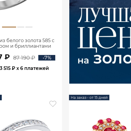
из белого золота 585 с
ром и бриллиантами
1100752-00052
7 ₽
87 190 ₽
-7%
3 515 ₽
x 6 платежей
В КОРЗИНУ
На заказ - от 15 дней