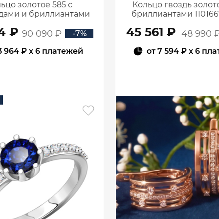
ьцо золотое 585 с
Кольцо гвоздь золото
дами и бриллиантами
бриллиантами 110166
1101770-02720
4 ₽
45 561 ₽
90 090 ₽
48 990 
-7%
3 964 ₽
x 6 платежей
от
7 594 ₽
x 6 пл
В КОРЗИНУ
В КОРЗИНУ