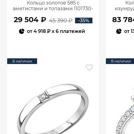
Кольцо золотое 585 с
Кол
аметистами и топазами 1101730-
изумру
05860
29 504 ₽
83 78
45 390 ₽
-35%
от
4 918 ₽
x 6 платежей
от
1
В КОРЗИНУ
В наличии
В наличии