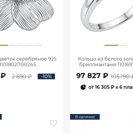
цветок серебряное 925
Кольцо из белого золо
1101802Л00245
бриллиантами 110169
 ₽
97 827 ₽
2 690 ₽
105 190 
-10%
от
16 305 ₽
x 6 пл
В КОРЗИНУ
В КОРЗИНУ
В наличии