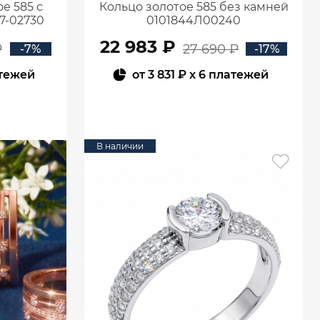
е 585 с
Кольцо золотое 585 без камней
7-02730
0101844Л00240
22 983 ₽
₽
27 690 ₽
-7%
-17%
атежей
от
3 831 ₽
x 6 платежей
В КОРЗИНУ
В наличии