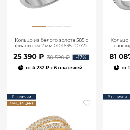
Кольцо из белого золота 585 с
Кольцо 
фианитом 2 мм 0101635-00772
сапфи
25 390 ₽
81 08
30 590 ₽
-17%
от
4 232 ₽
x 6 платежей
от
1
В КОРЗИНУ
В наличии
В наличии
Лучшая цена