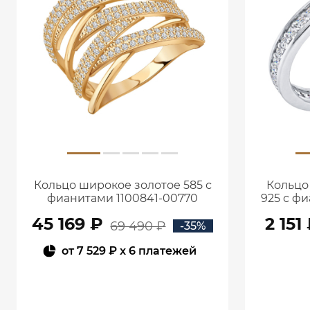
Кольцо широкое золотое 585 с
Кольцо
фианитами 1100841-00770
925 с ф
45 169 ₽
2 151
69 490 ₽
-35%
от
7 529 ₽
x 6 платежей
В КОРЗИНУ