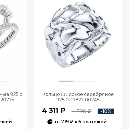
ные 925 с
Кольцо широкое серебряное
-20775
925 0101827-00245
4 311 ₽
4 790 ₽
-10%
тежей
от
719 ₽
x 6 платежей