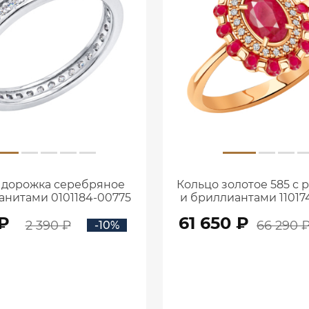
 дорожка серебряное
Кольцо золотое 585 с
ианитами 0101184-00775
и бриллиантами 11017
 ₽
61 650 ₽
2 390 ₽
66 290 
-10%
В КОРЗИНУ
В КОРЗИНУ