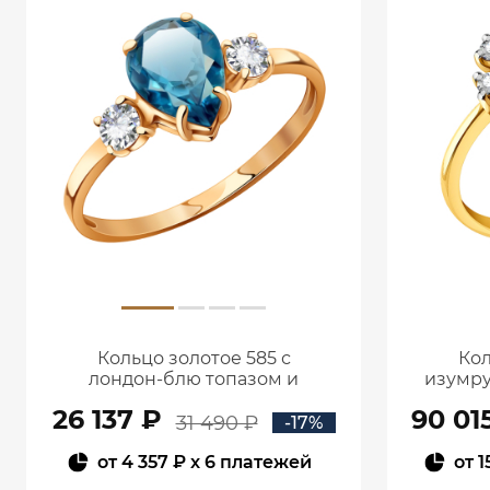
Кольцо золотое 585 с
Кол
лондон‑блю топазом и
изумру
фианитами 1101174-00740
26 137 ₽
90 01
31 490 ₽
-17%
от
4 357 ₽
x 6 платежей
от
1