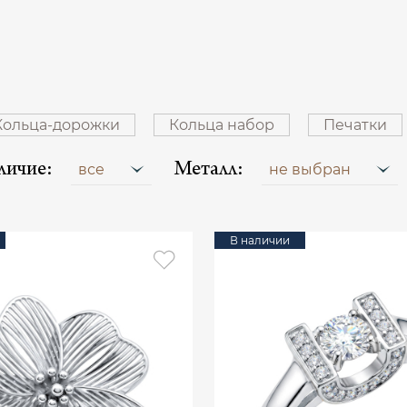
Кольца-дорожки
Кольца набор
Печатки
личие:
Металл:
все
не выбран
В наличии