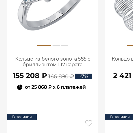
Кольцо из белого золота 585 с
Кольцо 
бриллиантом 1,17 карата
0101859М06422
155 208 ₽
2 421
166 890 ₽
-7%
от
25 868 ₽
x 6 платежей
В КОРЗИНУ
В наличии
В наличии