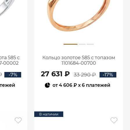
та 585 с
Кольцо золотое 585 с топазом
7-00002
1101684-00700
27 631 ₽
₽
33 290 ₽
-7%
-17%
атежей
от
4 606 ₽
x 6 платежей
В КОРЗИНУ
В наличии