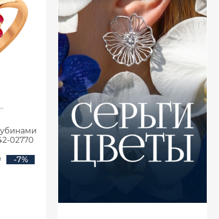
 рубинами
42-02770
₽
-7%