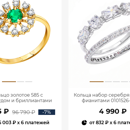
ьцо золотое 585 с
Кольца набор серебря
дом и бриллиантами
фианитами 0101526
1100236-00061
5 ₽
4 990 ₽
96 790 ₽
-7%
5 003 ₽
x 6 платежей
от
832 ₽
x 6 пла