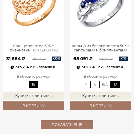
Кольцо золотое 585 с
Кольцо из белого золота 585 с
фианитами 1101732Л00770
сапфирами и бриллиантами
1101278-00052
31 584 ₽
65 091 ₽
-35%
-7%
48 590 ₽
69 990 ₽
от
5 264 ₽
x 6 платежей
от
10 849 ₽
x 6 платежей
Выберите размер
:
Выберите размер
:
18
17
18
18,5
19
Купить в один клик
Купить в один клик
В КОРЗИНУ
В КОРЗИНУ
ПОКАЗАТЬ ЕЩЁ