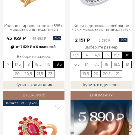
Кольцо широкое золотое 585 с
Кольцо дорожка серебряное
фианитами 1100841-00770
925 с фианитами 0101184-00775
45 169 ₽
-35%
69 490 ₽
2 151 ₽
-10%
2 390 ₽
Выберите размер
:
от
7 529 ₽
x 6 платежей
13,5
14
14,5
15
15,5
16
Выберите размер
:
17
17,5
18
18,5
19
19,5
16,5
17
17,5
18
18,5
19
20
20,5
21,5
23
19,5
20
20,5
21
Купить в один клик
Купить в один клик
В КОРЗИНУ
В КОРЗИНУ
На заказ - от 15 дней