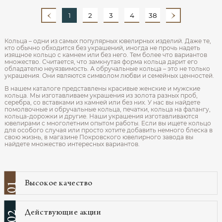
1
2
3
4
38
Кольца – одни из самых популярных ювелирных изделий. Даже те,
кто обычно обходится без украшений, иногда не прочь надеть
изящное кольцо с камнем или без него. Тем более что вариантов
множество. Считается, что замкнутая форма кольца дарит его
обладателю неуязвимость. А обручальные кольца – это не только
украшения. Они являются символом любви и семейных ценностей.
В нашем каталоге представлены красивые женские и мужские
кольца. Мы изготавливаем украшения из золота разных проб,
серебра, со вставками из камней или без них. У нас вы найдете
помолвочные и обручальные кольца, печатки, кольца на фалангу,
кольца-дорожки и другие. Наши украшения изготавливаются
ювелирами с многолетним опытом работы. Если вы ищете кольцо
для особого случая или просто хотите добавить немного блеска в
свою жизнь, в магазине Покровского ювелирного завода вы
найдете множество интересных вариантов.
Высокое качество
01
Действующие акции
02