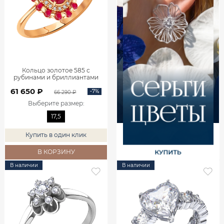
Кольцо золотое 585 с
рубинами и бриллиантами
1101742-02770
61 650 ₽
-7%
66 290 ₽
Выберите размер
:
17,5
Купить в один клик
В КОРЗИНУ
В наличии
В наличии