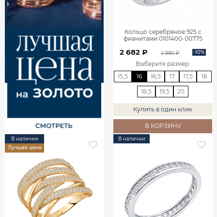
Кольцо серебряное 925 с
фианитами 0101400-00775
2 682 ₽
-10%
2 980 ₽
Выберите размер
:
15,5
16
16,5
17
17,5
18
18,5
19,5
20
Купить в один клик
В КОРЗИНУ
В наличии
В наличии
Лучшая цена