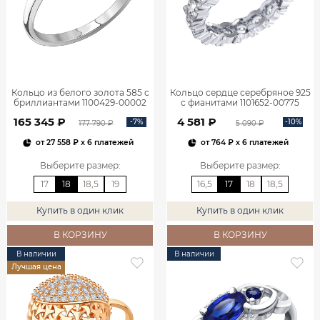
Кольцо из белого золота 585 с
Кольцо сердце серебряное 925
бриллиантами 1100429-00002
с фианитами 1101652-00775
165 345 ₽
4 581 ₽
-7%
-10%
177 790 ₽
5 090 ₽
от
27 558 ₽
x 6 платежей
от
764 ₽
x 6 платежей
Выберите размер
:
Выберите размер
:
17
18
18,5
19
16,5
17
18
18,5
Купить в один клик
Купить в один клик
В КОРЗИНУ
В КОРЗИНУ
В наличии
В наличии
Лучшая цена