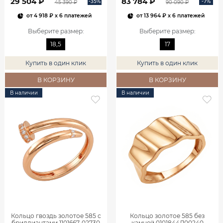
29 504 ₽
83 784 ₽
-35%
-7%
45 390 ₽
90 090 ₽
от
4 918 ₽
x 6 платежей
от
13 964 ₽
x 6 платежей
Выберите размер
:
Выберите размер
:
18,5
17
Купить в один клик
Купить в один клик
В КОРЗИНУ
В КОРЗИНУ
В наличии
В наличии
Кольцо гвоздь золотое 585 с
Кольцо золотое 585 без
бриллиантами 1101667-02730
камней 0101844Л00240