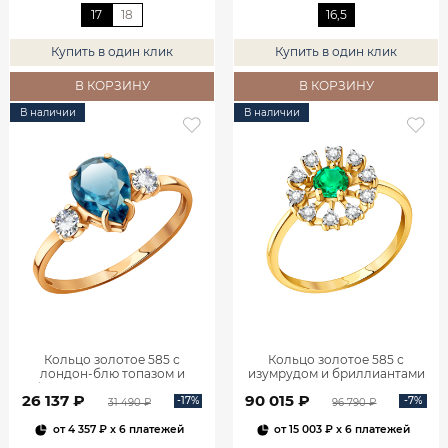
17
18
16,5
Купить в один клик
Купить в один клик
В КОРЗИНУ
В КОРЗИНУ
В наличии
В наличии
Кольцо золотое 585 с
Кольцо золотое 585 с
лондон‑блю топазом и
изумрудом и бриллиантами
фианитами 1101174-00740
1100236-00061
26 137 ₽
90 015 ₽
-17%
-7%
31 490 ₽
96 790 ₽
от
4 357 ₽
x 6 платежей
от
15 003 ₽
x 6 платежей