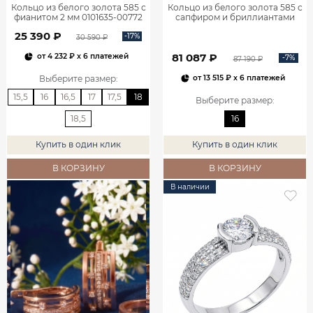
Кольцо из белого золота 585 с
Кольцо из белого золота 585 с
фианитом 2 мм 0101635-00772
сапфиром и бриллиантами
1100752-00052
25 390 ₽
-17%
30 590 ₽
81 087 ₽
от
4 232 ₽
x 6 платежей
-7%
87 190 ₽
Выберите размер
:
от
13 515 ₽
x 6 платежей
15,5
16
16,5
17
17,5
18
Выберите размер
:
18,5
16
Купить в один клик
Купить в один клик
В КОРЗИНУ
В КОРЗИНУ
В наличии