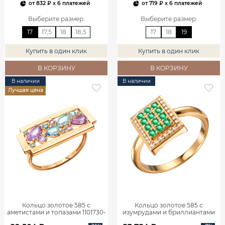
от
832 ₽
x 6 платежей
от
719 ₽
x 6 платежей
Выберите размер
:
Выберите размер
:
17
17,5
18
18,5
17
18
19
Купить в один клик
Купить в один клик
В КОРЗИНУ
В КОРЗИНУ
В наличии
В наличии
Лучшая цена
Кольцо золотое 585 с
Кольцо золотое 585 с
аметистами и топазами 1101730-
изумрудами и бриллиантами
05860
1101770-02720