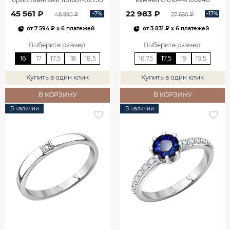
45 561 ₽
22 983 ₽
-7%
-17%
48 990 ₽
27 690 ₽
от
7 594 ₽
x 6 платежей
от
3 831 ₽
x 6 платежей
Выберите размер
:
Выберите размер
:
16
17
17,5
18
18,5
16,75
17,5
19
19,5
Купить в один клик
Купить в один клик
В КОРЗИНУ
В КОРЗИНУ
В наличии
В наличии