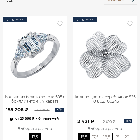
В наличии
В наличии
Кольцо из белого золота 585 с
Кольцо цветок серебряное 925
бриллиантом 1,17 карата
1101802Л00245
0101859М06422
155 208 ₽
-7%
166 890 ₽
от
25 868 ₽
x 6 платежей
2 421 ₽
-10%
2 690 ₽
Выберите размер
:
Выберите размер
:
17,5
16,5
17,5
18,5
19
20