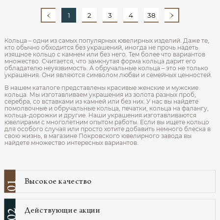
1
2
3
4
38
Кольца – одни из самых популярных ювелирных изделий. Даже те,
кто обычно обходится без украшений, иногда не прочь надеть
изящное кольцо с камнем или без него. Тем более что вариантов
множество. Считается, что замкнутая форма кольца дарит его
обладателю неуязвимость. А обручальные кольца – это не только
украшения. Они являются символом любви и семейных ценностей.
В нашем каталоге представлены красивые женские и мужские
кольца. Мы изготавливаем украшения из золота разных проб,
серебра, со вставками из камней или без них. У нас вы найдете
помолвочные и обручальные кольца, печатки, кольца на фалангу,
кольца-дорожки и другие. Наши украшения изготавливаются
ювелирами с многолетним опытом работы. Если вы ищете кольцо
для особого случая или просто хотите добавить немного блеска в
свою жизнь, в магазине Покровского ювелирного завода вы
найдете множество интересных вариантов.
Высокое качество
01
Действующие акции
02