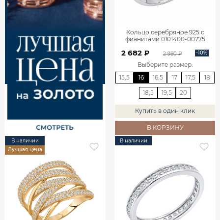
Кольцо серебряное 925 с
фианитами 0101400-00775
2 682 ₽
-10%
2 980 ₽
Выберите размер
:
15,5
16
16,5
17
17,5
18
18,5
19,5
20
Купить в один клик
В КОРЗИНУ
В наличии
В наличии
Лучшая цена