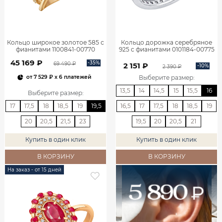
Кольцо широкое золотое 585 с
Кольцо дорожка серебряное
фианитами 1100841-00770
925 с фианитами 0101184-00775
45 169 ₽
-35%
69 490 ₽
2 151 ₽
-10%
2 390 ₽
Выберите размер
:
от
7 529 ₽
x 6 платежей
13,5
14
14,5
15
15,5
16
Выберите размер
:
17
17,5
18
18,5
19
19,5
16,5
17
17,5
18
18,5
19
20
20,5
21,5
23
19,5
20
20,5
21
Купить в один клик
Купить в один клик
В КОРЗИНУ
В КОРЗИНУ
На заказ - от 15 дней