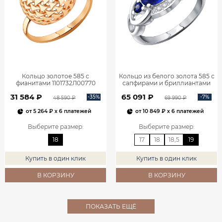
Кольцо золотое 585 с
Кольцо из белого золота 585 с
фианитами 1101732Л00770
сапфирами и бриллиантами
1101278-00052
31 584 ₽
65 091 ₽
-35%
-7%
48 590 ₽
69 990 ₽
от
5 264 ₽
x 6 платежей
от
10 849 ₽
x 6 платежей
Выберите размер
:
Выберите размер
:
18
17
18
18,5
19
Купить в один клик
Купить в один клик
В КОРЗИНУ
В КОРЗИНУ
ПОКАЗАТЬ ЕЩЁ