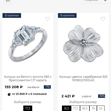
В наличии
В наличии
Кольцо из белого золота 585 с
Кольцо цветок серебряное 925
бриллиантом 1,17 карата
1101802Л00245
0101859М06422
155 208 ₽
-7%
166 890 ₽
от
25 868 ₽
x 6 платежей
2 421 ₽
-10%
2 690 ₽
Выберите размер
:
Выберите размер
:
17,5
16,5
17,5
18,5
19
20