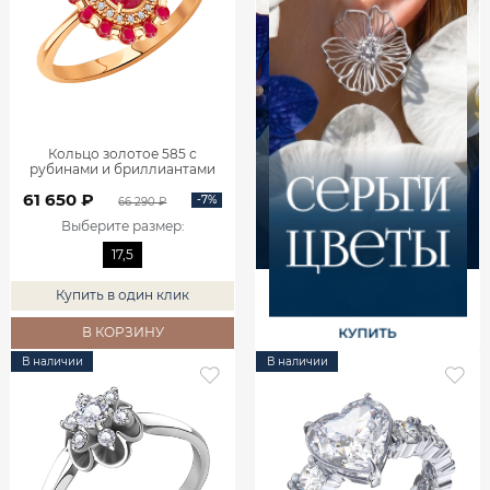
Кольцо золотое 585 с
рубинами и бриллиантами
1101742-02770
61 650 ₽
-7%
66 290 ₽
Выберите размер
:
17,5
Купить в один клик
В КОРЗИНУ
В наличии
В наличии