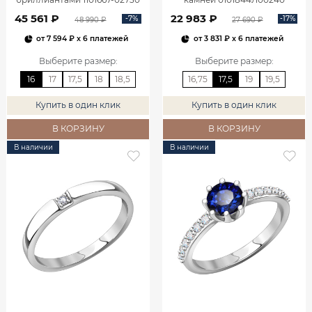
45 561 ₽
22 983 ₽
-7%
-17%
48 990 ₽
27 690 ₽
от
7 594 ₽
x 6 платежей
от
3 831 ₽
x 6 платежей
Выберите размер
:
Выберите размер
:
16
17
17,5
18
18,5
16,75
17,5
19
19,5
Купить в один клик
Купить в один клик
В КОРЗИНУ
В КОРЗИНУ
В наличии
В наличии