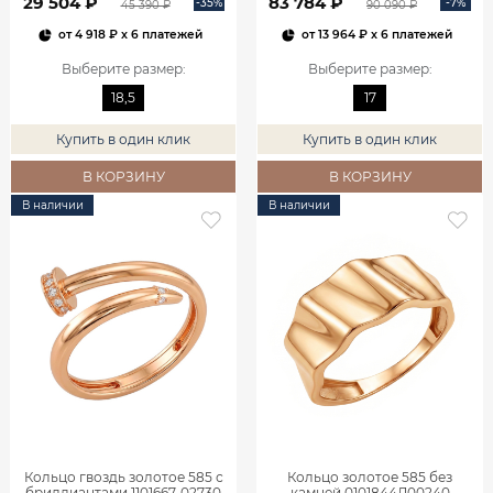
29 504 ₽
83 784 ₽
-35%
-7%
45 390 ₽
90 090 ₽
от
4 918 ₽
x 6 платежей
от
13 964 ₽
x 6 платежей
Выберите размер
:
Выберите размер
:
18,5
17
Купить в один клик
Купить в один клик
В КОРЗИНУ
В КОРЗИНУ
В наличии
В наличии
Кольцо гвоздь золотое 585 с
Кольцо золотое 585 без
бриллиантами 1101667-02730
камней 0101844Л00240