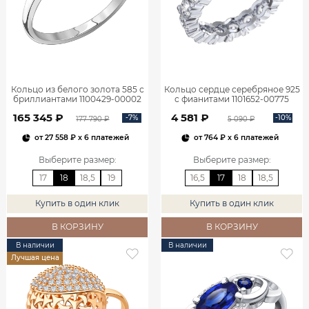
Кольцо из белого золота 585 с
Кольцо сердце серебряное 925
бриллиантами 1100429-00002
с фианитами 1101652-00775
165 345 ₽
4 581 ₽
-7%
-10%
177 790 ₽
5 090 ₽
от
27 558 ₽
x 6 платежей
от
764 ₽
x 6 платежей
Выберите размер
:
Выберите размер
:
17
18
18,5
19
16,5
17
18
18,5
Купить в один клик
Купить в один клик
В КОРЗИНУ
В КОРЗИНУ
В наличии
В наличии
Лучшая цена