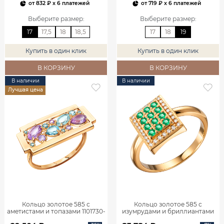
от
832 ₽
x 6 платежей
от
719 ₽
x 6 платежей
Выберите размер
:
Выберите размер
:
17
17,5
18
18,5
17
18
19
Купить в один клик
Купить в один клик
В КОРЗИНУ
В КОРЗИНУ
В наличии
В наличии
Лучшая цена
Кольцо золотое 585 с
Кольцо золотое 585 с
аметистами и топазами 1101730-
изумрудами и бриллиантами
05860
1101770-02720