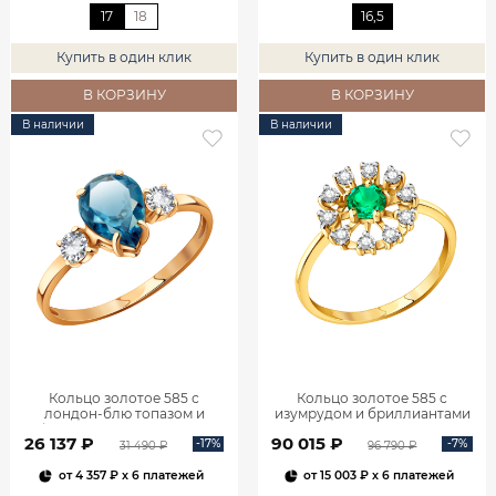
17
18
16,5
Купить в один клик
Купить в один клик
В КОРЗИНУ
В КОРЗИНУ
В наличии
В наличии
Кольцо золотое 585 с
Кольцо золотое 585 с
лондон‑блю топазом и
изумрудом и бриллиантами
фианитами 1101174-00740
1100236-00061
26 137 ₽
90 015 ₽
-17%
-7%
31 490 ₽
96 790 ₽
от
4 357 ₽
x 6 платежей
от
15 003 ₽
x 6 платежей