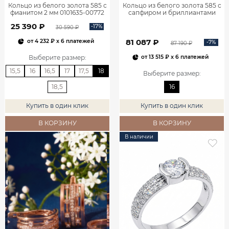
Кольцо из белого золота 585 с
Кольцо из белого золота 585 с
фианитом 2 мм 0101635-00772
сапфиром и бриллиантами
1100752-00052
25 390 ₽
-17%
30 590 ₽
81 087 ₽
от
4 232 ₽
x 6 платежей
-7%
87 190 ₽
Выберите размер
:
от
13 515 ₽
x 6 платежей
15,5
16
16,5
17
17,5
18
Выберите размер
:
18,5
16
Купить в один клик
Купить в один клик
В КОРЗИНУ
В КОРЗИНУ
В наличии