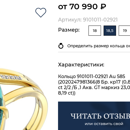
от 70 990 ₽
Артикул: 9101011-02921
Размер:
18
18,5
19
Определить размер кольца о
Характеристики:
Кольцо 9101011-02921 Au 585
(2020247981366(8 Бр. кр17 (0,8
ct 2/2 /Б ,1 Акв. GT маркиз 23,
8,19 ct))