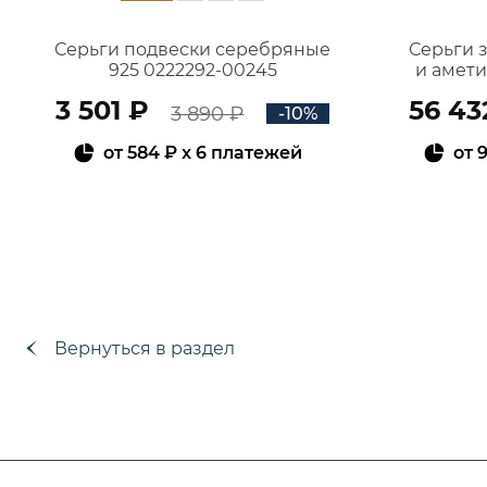
Серьги подвески серебряные
Серьги 
925 0222292-00245
и амет
3 501 ₽
56 43
3 890 ₽
-10%
от
584 ₽
x 6 платежей
от
9
В КОРЗИНУ
Вернуться в раздел