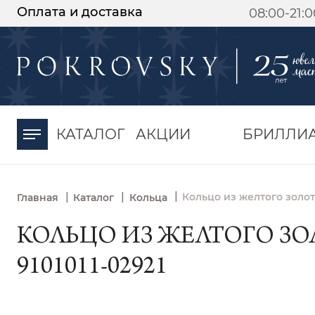
Оплата и доставка
08:00-21:
-30%
от 15 дней с
момента оплаты
КАТАЛОГ
АКЦИИ
БРИЛЛИ
|
|
|
Кольцо из желтого золот
Главная
Каталог
Кольца
КОЛЬЦО ИЗ ЖЕЛТОГО ЗО
9101011-02921