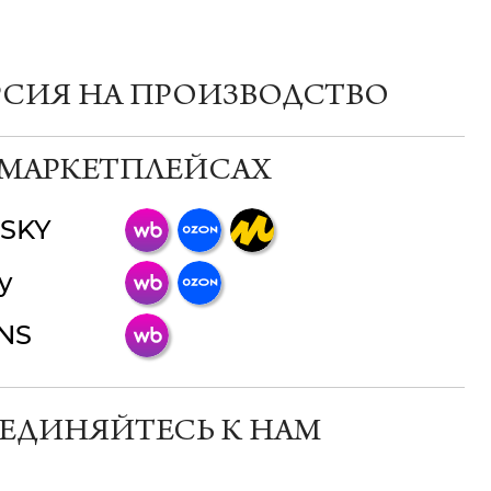
РСИЯ НА ПРОИЗВОДСТВО
 МАРКЕТПЛЕЙСАХ
SKY
ChatApp
y
online
INS
Мессенджеры
Свяжитесь с нами через любой удобный
мессенджер!
ЕДИНЯЙТЕСЬ К НАМ
Телеграм
Макс