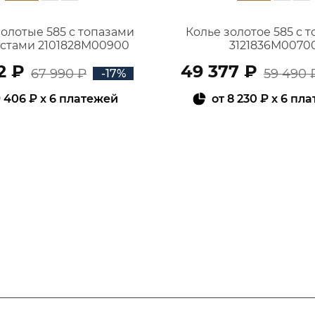
золотые 585 с топазами
Колье золотое 585 с 
истами 2101828М00900
3121836М0070
2 ₽
49 377 ₽
67 990 ₽
59 490 
-17%
 406 ₽
x 6 платежей
от
8 230 ₽
x 6 пл
В КОРЗИНУ
В КОРЗИНУ