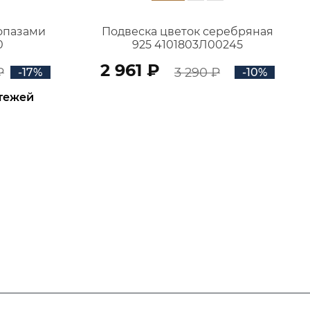
топазами
Подвеска цветок серебряная
0
925 4101803Л00245
2 961 ₽
₽
3 290 ₽
-17%
-10%
атежей
В КОРЗИНУ