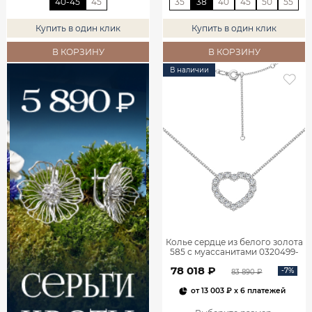
40-45
45
35
38
40
45
50
55
Купить в один клик
Купить в один клик
В КОРЗИНУ
В КОРЗИНУ
В наличии
Колье сердце из белого золота
585 с муассанитами 0320499-
05432
78 018 ₽
-7%
83 890 ₽
от
13 003 ₽
x 6 платежей