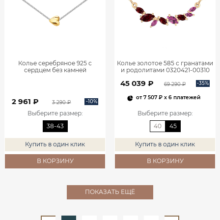
Колье серебряное 925 с
Колье золотое 585 с гранатами
сердцем без камней
и родолитами 0320421-00310
0320639Л60249
45 039 ₽
-35%
69 290 ₽
от
7 507 ₽
x 6 платежей
2 961 ₽
-10%
3 290 ₽
Выберите размер
:
Выберите размер
:
38-43
40
45
Купить в один клик
Купить в один клик
В КОРЗИНУ
В КОРЗИНУ
ПОКАЗАТЬ ЕЩЁ