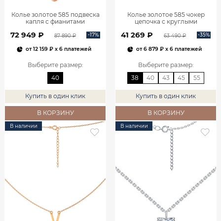
Колье золотое 585 подвеска
Колье золотое 585 чокер
капля с фианитами
цепочка с круглыми
0320591Л02730
подвесками 0320381-00240
72 949 ₽
41 269 ₽
-17%
-35%
87 890 ₽
63 490 ₽
от
12 159 ₽
x 6 платежей
от
6 879 ₽
x 6 платежей
Выберите размер
:
Выберите размер
:
40
38
40
43
45
55
Купить в один клик
Купить в один клик
В КОРЗИНУ
В КОРЗИНУ
В наличии
В наличии