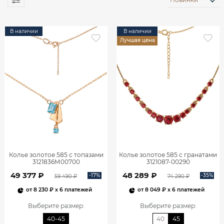
В наличии
В наличии
Лучшая цена
Колье золотое 585 с топазами
Колье золотое 585 с гранатами
3121836М00700
3121087-00290
49 377 ₽
48 289 ₽
-17%
-35%
59 490 ₽
74 290 ₽
от
8 230 ₽
x 6 платежей
от
8 049 ₽
x 6 платежей
Выберите размер
:
Выберите размер
:
40-45
40
45