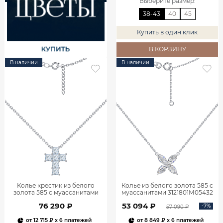
Выберите размер
:
38-43
40
45
Купить в один клик
В КОРЗИНУ
В наличии
В наличии
Колье крестик из белого
Колье из белого золота 585 с
золота 585 с муассанитами
муассанитами 3121801М05432
9321502-05432
76 290 ₽
53 094 ₽
-7%
57 090 ₽
от
12 715 ₽
x 6 платежей
от
8 849 ₽
x 6 платежей