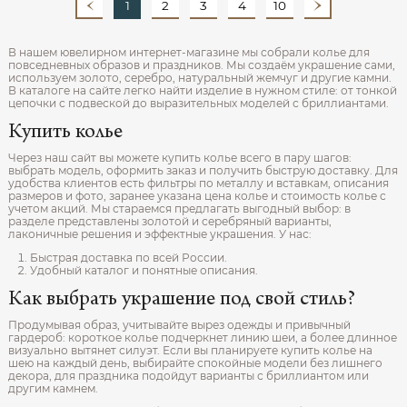
1
2
3
4
10
В нашем ювелирном интернет‑магазине мы собрали колье для
повседневных образов и праздников. Мы создаём украшение сами,
используем золото, серебро, натуральный жемчуг и другие камни.
В каталоге на сайте легко найти изделие в нужном стиле: от тонкой
цепочки с подвеской до выразительных моделей с бриллиантами.
Купить колье
Через наш сайт вы можете купить колье всего в пару шагов:
выбрать модель, оформить заказ и получить быструю доставку. Для
удобства клиентов есть фильтры по металлу и вставкам, описания
размеров и фото, заранее указана цена колье и стоимость колье с
учетом акций. Мы стараемся предлагать выгодный выбор: в
разделе представлены золотой и серебряный варианты,
лаконичные решения и эффектные украшения. У нас:
Быстрая доставка по всей России.
Удобный каталог и понятные описания.
Как выбрать украшение под свой стиль?
Продумывая образ, учитывайте вырез одежды и привычный
гардероб: короткое колье подчеркнет линию шеи, а более длинное
визуально вытянет силуэт. Если вы планируете купить колье на
шею на каждый день, выбирайте спокойные модели без лишнего
декора, для праздника подойдут варианты с бриллиантом или
другим камнем.