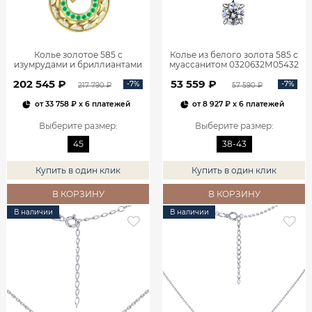
Колье золотое 585 с
Колье из белого золота 585 с
изумрудами и бриллиантами
муассанитом 0320632М05432
3121354-00061
202 545 ₽
53 559 ₽
-7%
-7%
217 790 ₽
57 590 ₽
от
33 758 ₽
x 6 платежей
от
8 927 ₽
x 6 платежей
Выберите размер
:
Выберите размер
:
45
38-43
Купить в один клик
Купить в один клик
В КОРЗИНУ
В КОРЗИНУ
В наличии
В наличии