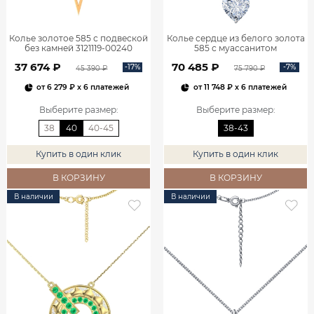
Колье золотое 585 с подвеской
Колье сердце из белого золота
без камней 3121119-00240
585 с муассанитом
0320635М05432
37 674 ₽
70 485 ₽
-17%
-7%
45 390 ₽
75 790 ₽
от
6 279 ₽
x 6 платежей
от
11 748 ₽
x 6 платежей
Выберите размер
:
Выберите размер
:
38
40
40-45
38-43
Купить в один клик
Купить в один клик
В КОРЗИНУ
В КОРЗИНУ
В наличии
В наличии