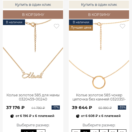
Купить в один клик
Купить в один клик
В КОРЗИНУ
В КОРЗИНУ
В наличии
В наличии
Лучшая цена
Колье золотое 585 для мамы
Колье золотое 585 чокер
0320459-00240
цепочка без камней 0320351-
00240
37 176 ₽
39 644 ₽
-17%
-35%
44 790 ₽
60 990 ₽
от
6 196 ₽
x 6 платежей
от
6 608 ₽
x 6 платежей
Выберите размер
:
Выберите размер
: