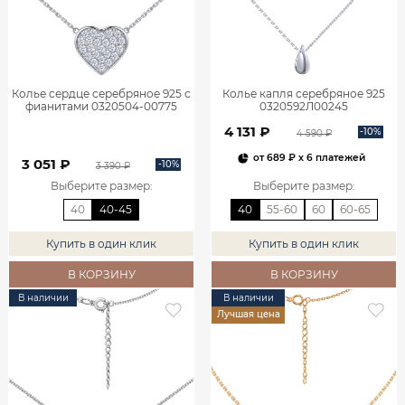
Колье сердце серебряное 925 с
Колье капля серебряное 925
фианитами 0320504-00775
0320592Л00245
4 131 ₽
-10%
4 590 ₽
от
689 ₽
x 6 платежей
3 051 ₽
-10%
3 390 ₽
Выберите размер
:
Выберите размер
:
40
40-45
40
55-60
60
60-65
Купить в один клик
Купить в один клик
В КОРЗИНУ
В КОРЗИНУ
В наличии
В наличии
Лучшая цена