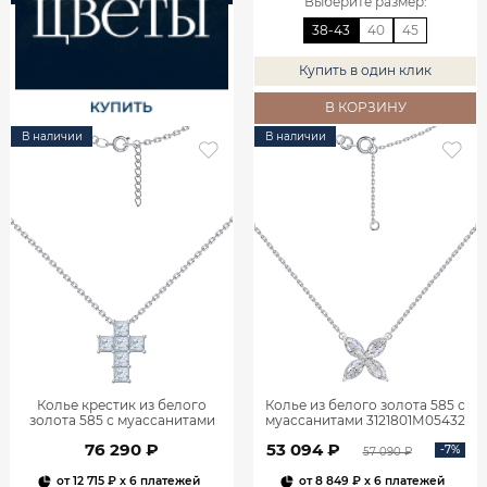
Выберите размер
:
38-43
40
45
Купить в один клик
В КОРЗИНУ
В наличии
В наличии
Колье крестик из белого
Колье из белого золота 585 с
золота 585 с муассанитами
муассанитами 3121801М05432
9321502-05432
76 290 ₽
53 094 ₽
-7%
57 090 ₽
от
12 715 ₽
x 6 платежей
от
8 849 ₽
x 6 платежей