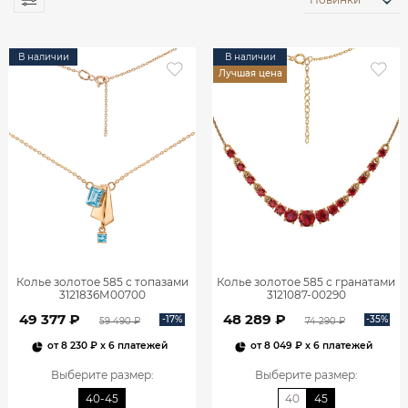
В наличии
В наличии
Лучшая цена
Колье золотое 585 с топазами
Колье золотое 585 с гранатами
3121836М00700
3121087-00290
49 377 ₽
48 289 ₽
-17%
-35%
59 490 ₽
74 290 ₽
от
8 230 ₽
x 6 платежей
от
8 049 ₽
x 6 платежей
Выберите размер
:
Выберите размер
:
40-45
40
45