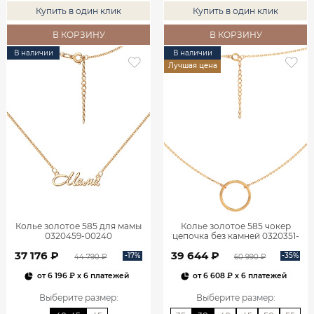
Купить в один клик
Купить в один клик
В КОРЗИНУ
В КОРЗИНУ
В наличии
В наличии
Лучшая цена
Колье золотое 585 для мамы
Колье золотое 585 чокер
0320459-00240
цепочка без камней 0320351-
00240
37 176 ₽
39 644 ₽
-17%
-35%
44 790 ₽
60 990 ₽
от
6 196 ₽
x 6 платежей
от
6 608 ₽
x 6 платежей
Выберите размер
:
Выберите размер
: