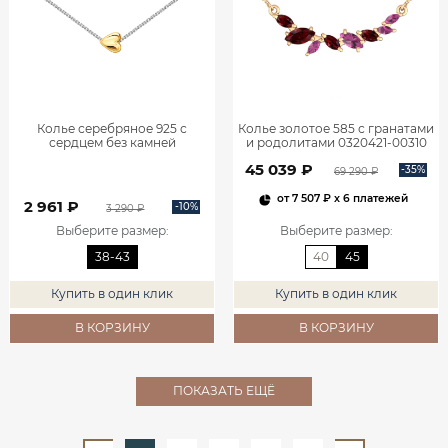
Колье серебряное 925 с
Колье золотое 585 с гранатами
сердцем без камней
и родолитами 0320421-00310
0320639Л60249
45 039 ₽
-35%
69 290 ₽
от
7 507 ₽
x 6 платежей
2 961 ₽
-10%
3 290 ₽
Выберите размер
:
Выберите размер
:
38-43
40
45
Купить в один клик
Купить в один клик
В КОРЗИНУ
В КОРЗИНУ
ПОКАЗАТЬ ЕЩЁ