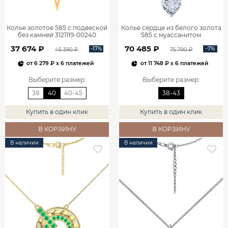
Колье золотое 585 с подвеской
Колье сердце из белого золота
без камней 3121119-00240
585 с муассанитом
0320635М05432
37 674 ₽
70 485 ₽
-17%
-7%
45 390 ₽
75 790 ₽
от
6 279 ₽
x 6 платежей
от
11 748 ₽
x 6 платежей
Выберите размер
:
Выберите размер
:
38
40
40-45
38-43
Купить в один клик
Купить в один клик
В КОРЗИНУ
В КОРЗИНУ
В наличии
В наличии