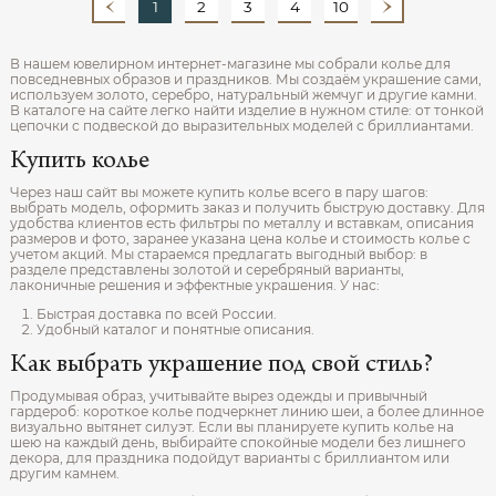
1
2
3
4
10
В нашем ювелирном интернет‑магазине мы собрали колье для
повседневных образов и праздников. Мы создаём украшение сами,
используем золото, серебро, натуральный жемчуг и другие камни.
В каталоге на сайте легко найти изделие в нужном стиле: от тонкой
цепочки с подвеской до выразительных моделей с бриллиантами.
Купить колье
Через наш сайт вы можете купить колье всего в пару шагов:
выбрать модель, оформить заказ и получить быструю доставку. Для
удобства клиентов есть фильтры по металлу и вставкам, описания
размеров и фото, заранее указана цена колье и стоимость колье с
учетом акций. Мы стараемся предлагать выгодный выбор: в
разделе представлены золотой и серебряный варианты,
лаконичные решения и эффектные украшения. У нас:
Быстрая доставка по всей России.
Удобный каталог и понятные описания.
Как выбрать украшение под свой стиль?
Продумывая образ, учитывайте вырез одежды и привычный
гардероб: короткое колье подчеркнет линию шеи, а более длинное
визуально вытянет силуэт. Если вы планируете купить колье на
шею на каждый день, выбирайте спокойные модели без лишнего
декора, для праздника подойдут варианты с бриллиантом или
другим камнем.