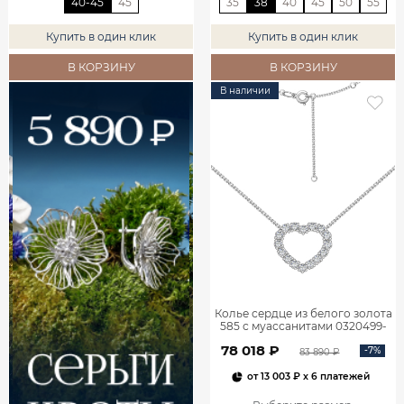
40-45
45
35
38
40
45
50
55
Купить в один клик
Купить в один клик
В КОРЗИНУ
В КОРЗИНУ
В наличии
Колье сердце из белого золота
585 с муассанитами 0320499-
05432
78 018 ₽
-7%
83 890 ₽
от
13 003 ₽
x 6 платежей