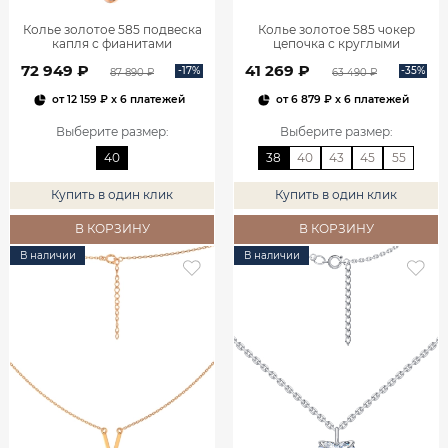
Колье золотое 585 подвеска
Колье золотое 585 чокер
капля с фианитами
цепочка с круглыми
0320591Л02730
подвесками 0320381-00240
72 949 ₽
41 269 ₽
-17%
-35%
87 890 ₽
63 490 ₽
от
12 159 ₽
x 6 платежей
от
6 879 ₽
x 6 платежей
Выберите размер
:
Выберите размер
:
40
38
40
43
45
55
Купить в один клик
Купить в один клик
В КОРЗИНУ
В КОРЗИНУ
В наличии
В наличии