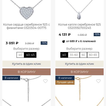
Колье сердце серебряное 925 с
Колье капля серебряное 925
фианитами 0320504-00775
0320592Л00245
4 131 ₽
-10%
4 590 ₽
от
689 ₽
x 6 платежей
3 051 ₽
-10%
3 390 ₽
Выберите размер
:
Выберите размер
:
40
40-45
40
55-60
60
60-65
Купить в один клик
Купить в один клик
В КОРЗИНУ
В КОРЗИНУ
В наличии
В наличии
Лучшая цена