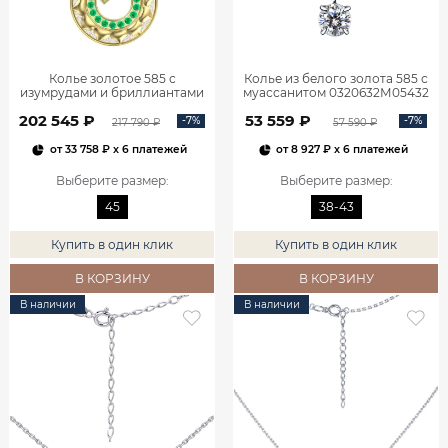
Колье золотое 585 с
Колье из белого золота 585 с
изумрудами и бриллиантами
муассанитом 0320632М05432
3121354-00061
202 545 ₽
53 559 ₽
-7%
-7%
217 790 ₽
57 590 ₽
от
33 758 ₽
x 6 платежей
от
8 927 ₽
x 6 платежей
Выберите размер
:
Выберите размер
:
45
38-43
Купить в один клик
Купить в один клик
В КОРЗИНУ
В КОРЗИНУ
В наличии
В наличии