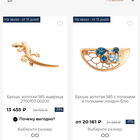
На заказ - от 15 дней
На заказ - от 15 дней
Брошь золотая 585 ящерица
Брошь золотая 585 с топазами
2700107-00200
и топазами лондон блю
2701823М01550
13 455 ₽
-35%
20 700 ₽
Почему выгодно?
от 20 161 ₽
-17%
24 290 ₽
Выберите размер
:
Выберите размер
: