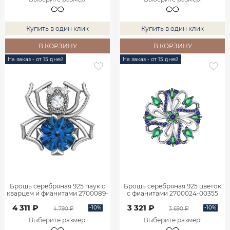
Купить в один клик
Купить в один клик
В КОРЗИНУ
В КОРЗИНУ
На заказ - от 15 дней
На заказ - от 15 дней
Брошь серебряная 925 паук с
Брошь серебряная 925 цветок
кварцем и фианитами 2700089-
с фианитами 2700024-00355
04295
4 311 ₽
3 321 ₽
-10%
-10%
4 790 ₽
3 690 ₽
Выберите размер
:
Выберите размер
: