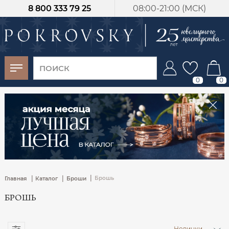
8 800 333 79 25
08:00-21:00 (МСК)
-30%
от 15 дней с
момента оплаты
0
0
|
|
|
Брошь
Главная
Каталог
Броши
БРОШЬ
Новинки