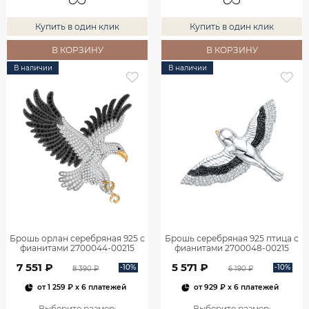
Купить в один клик
Купить в один клик
В КОРЗИНУ
В КОРЗИНУ
В наличии
В наличии
Брошь орлан серебряная 925 с
Брошь серебряная 925 птица с
фианитами 2700044-00215
фианитами 2700048-00215
7 551 ₽
5 571 ₽
-10%
-10%
8 390 ₽
6 190 ₽
от
1 259 ₽
x 6 платежей
от
929 ₽
x 6 платежей
Выберите размер
:
Выберите размер
: