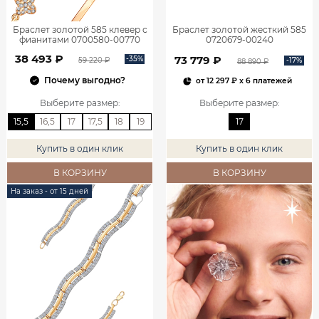
Браслет золотой 585 клевер с
Браслет золотой жесткий 585
фианитами 0700580-00770
0720679-00240
38 493 ₽
73 779 ₽
-35%
-17%
59 220 ₽
88 890 ₽
Почему выгодно?
от
12 297 ₽
x 6 платежей
Выберите размер
:
Выберите размер
:
15,5
16,5
17
17,5
18
19
17
Купить в один клик
Купить в один клик
В КОРЗИНУ
В КОРЗИНУ
На заказ - от 15 дней