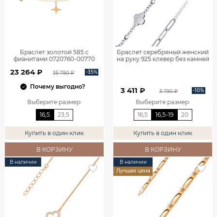
Браслет золотой 585 с
Браслет серебряный женский
фианитами 0720760-00770
на руку 925 клевер без камней
0720767-00875
23 264 ₽
-35%
35 790 ₽
Почему выгодно?
3 411 ₽
-10%
3 790 ₽
Выберите размер
:
Выберите размер
:
16,5
23,5
16,5
16,5-19
20
Купить в один клик
Купить в один клик
В КОРЗИНУ
В КОРЗИНУ
В наличии
В наличии
Лучшая цена