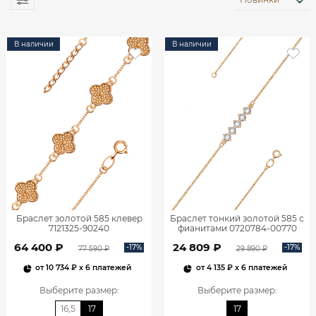
В наличии
В наличии
Браслет золотой 585 клевер
Браслет тонкий золотой 585 с
7121325-90240
фианитами 0720784-00770
64 400 ₽
24 809 ₽
-17%
-17%
77 590 ₽
29 890 ₽
от
10 734 ₽
x 6 платежей
от
4 135 ₽
x 6 платежей
Выберите размер
:
Выберите размер
:
16,5
17
17