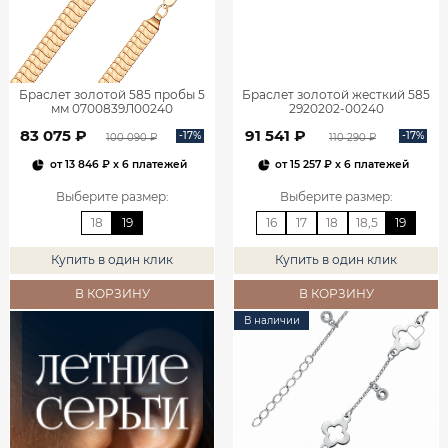
Браслет золотой 585 пробы 5
Браслет золотой жесткий 585
мм 0700839Л00240
2920202-00240
83 075 ₽
91 541 ₽
-17%
-17%
100 090 ₽
110 290 ₽
от
13 846 ₽
x 6 платежей
от
15 257 ₽
x 6 платежей
Выберите размер
:
Выберите размер
:
18
19
16
17
18
18,5
19
Купить в один клик
Купить в один клик
В КОРЗИНУ
В КОРЗИНУ
В наличии