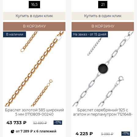
16,5
21
Купить в один клик
Купить в один клик
В КОРЗИНУ
В КОРЗИНУ
В наличии
На заказ - от 15 дней
Браслет золотой 585 широкий
Браслет серебряный 925 с
5 мм 0710809-00240
агатом и перламутром 7121648-
05775
43 733 ₽
-17%
52 690 ₽
от
7 289 ₽
x 6 платежей
4 225 ₽
-17%
5 090 ₽