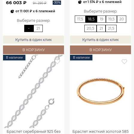
66 003 ₽
от
1 574 ₽
x 6 платежей
-30%
94 290 ₽
Выберите размер
:
от
11 001 ₽
x 6 платежей
17,5
18,5
19
19,5
20
Выберите размер
:
-
21
20,5
21
21,5
Купить в один клик
Купить в один клик
В КОРЗИНУ
В КОРЗИНУ
В наличии
В наличии
Браслет серебряный 925 без
Браслет жесткий золотой 585