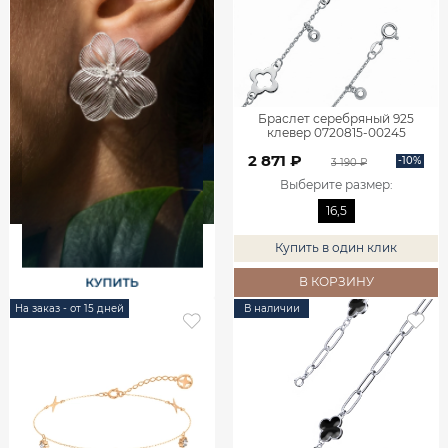
Браслет серебряный 925
клевер 0720815-00245
2 871 ₽
-10%
3 190 ₽
Выберите размер
:
16,5
Купить в один клик
В КОРЗИНУ
На заказ - от 15 дней
В наличии