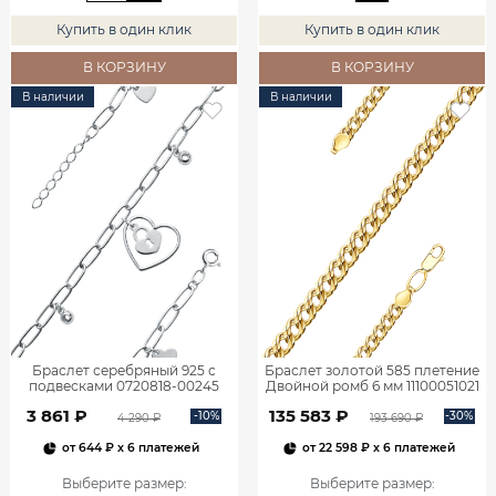
Купить в один клик
Купить в один клик
В КОРЗИНУ
В КОРЗИНУ
В наличии
В наличии
Браслет серебряный 925 с
Браслет золотой 585 плетение
подвесками 0720818-00245
Двойной ромб 6 мм 11100051021
3 861 ₽
135 583 ₽
-10%
-30%
4 290 ₽
193 690 ₽
от
644 ₽
x 6 платежей
от
22 598 ₽
x 6 платежей
Выберите размер
:
Выберите размер
: