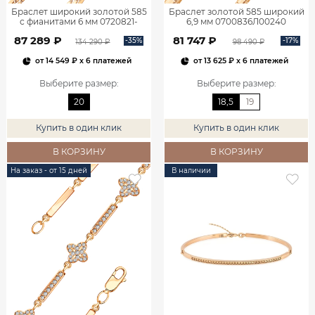
Браслет широкий золотой 585
Браслет золотой 585 широкий
с фианитами 6 мм 0720821-
6,9 мм 0700836Л00240
00770
87 289 ₽
81 747 ₽
-35%
-17%
134 290 ₽
98 490 ₽
от
14 549 ₽
x 6 платежей
от
13 625 ₽
x 6 платежей
Выберите размер
:
Выберите размер
:
20
18,5
19
Купить в один клик
Купить в один клик
В КОРЗИНУ
В КОРЗИНУ
На заказ - от 15 дней
В наличии