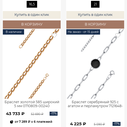
16,5
21
Купить в один клик
Купить в один клик
В КОРЗИНУ
В КОРЗИНУ
В наличии
На заказ - от 15 дней
Браслет золотой 585 широкий
Браслет серебряный 925 с
5 мм 0710809-00240
агатом и перламутром 7121648-
05775
43 733 ₽
-17%
52 690 ₽
от
7 289 ₽
x 6 платежей
4 225 ₽
-17%
5 090 ₽