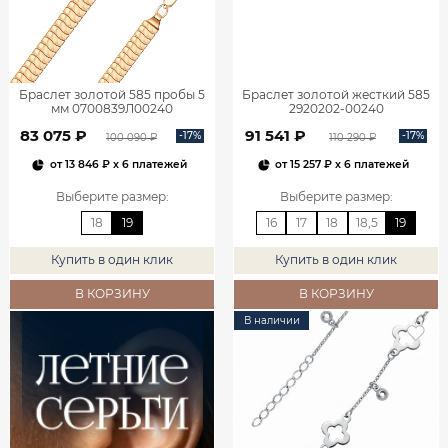
Браслет золотой 585 пробы 5
Браслет золотой жесткий 585
мм 0700839Л00240
2920202-00240
83 075 ₽
91 541 ₽
-17%
-17%
100 090 ₽
110 290 ₽
от
13 846 ₽
x 6 платежей
от
15 257 ₽
x 6 платежей
Выберите размер
:
Выберите размер
:
18
19
16
17
18
18,5
19
Купить в один клик
Купить в один клик
В КОРЗИНУ
В КОРЗИНУ
В наличии