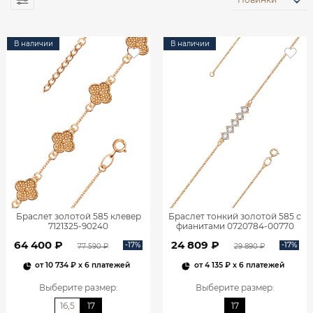
В наличии
В наличии
Браслет золотой 585 клевер
Браслет тонкий золотой 585 с
7121325-90240
фианитами 0720784-00770
64 400 ₽
24 809 ₽
-17%
-17%
77 590 ₽
29 890 ₽
от
10 734 ₽
x 6 платежей
от
4 135 ₽
x 6 платежей
Выберите размер
:
Выберите размер
:
16,5
17
17