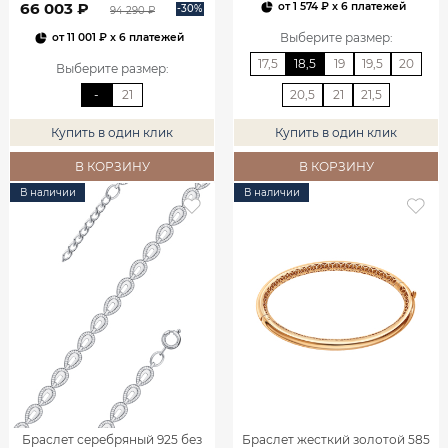
66 003 ₽
от
1 574 ₽
x 6 платежей
-30%
94 290 ₽
Выберите размер
:
от
11 001 ₽
x 6 платежей
17,5
18,5
19
19,5
20
Выберите размер
:
-
21
20,5
21
21,5
Купить в один клик
Купить в один клик
В КОРЗИНУ
В КОРЗИНУ
В наличии
В наличии
Браслет серебряный 925 без
Браслет жесткий золотой 585