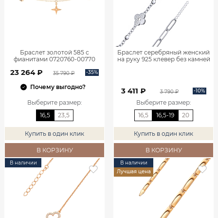
Браслет золотой 585 с
Браслет серебряный женский
фианитами 0720760-00770
на руку 925 клевер без камней
0720767-00875
23 264 ₽
-35%
35 790 ₽
Почему выгодно?
3 411 ₽
-10%
3 790 ₽
Выберите размер
:
Выберите размер
:
16,5
23,5
16,5
16,5-19
20
Купить в один клик
Купить в один клик
В КОРЗИНУ
В КОРЗИНУ
В наличии
В наличии
Лучшая цена