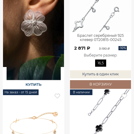
Браслет серебряный 925
клевер 0720815-00245
2 871 ₽
-10%
3 190 ₽
Выберите размер
:
16,5
Купить в один клик
В КОРЗИНУ
На заказ - от 15 дней
В наличии