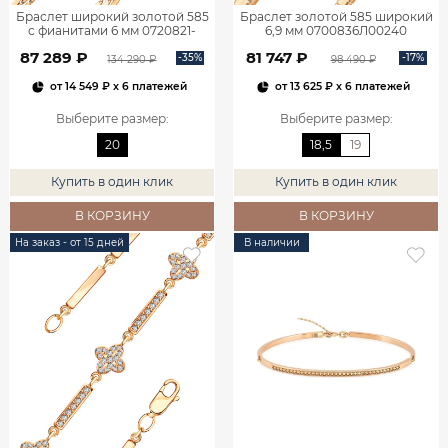
Браслет широкий золотой 585
Браслет золотой 585 широкий
с фианитами 6 мм 0720821-
6,9 мм 0700836Л00240
00770
87 289 ₽
81 747 ₽
-35%
-17%
134 290 ₽
98 490 ₽
от
14 549 ₽
x 6 платежей
от
13 625 ₽
x 6 платежей
Выберите размер
:
Выберите размер
:
20
18,5
19
Купить в один клик
Купить в один клик
В КОРЗИНУ
В КОРЗИНУ
На заказ - от 15 дней
В наличии