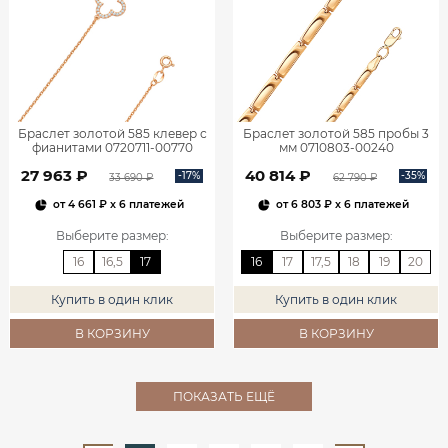
Браслет золотой 585 клевер с
Браслет золотой 585 пробы 3
фианитами 0720711-00770
мм 0710803-00240
27 963 ₽
40 814 ₽
-17%
-35%
33 690 ₽
62 790 ₽
от
4 661 ₽
x 6 платежей
от
6 803 ₽
x 6 платежей
Выберите размер
:
Выберите размер
:
16
16,5
17
16
17
17,5
18
19
20
Купить в один клик
Купить в один клик
В КОРЗИНУ
В КОРЗИНУ
ПОКАЗАТЬ ЕЩЁ