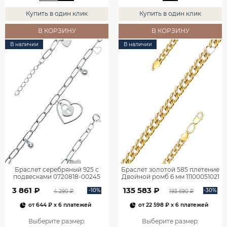
Купить в один клик
Купить в один клик
В КОРЗИНУ
В КОРЗИНУ
В наличии
В наличии
Браслет серебряный 925 с
Браслет золотой 585 плетение
подвесками 0720818-00245
Двойной ромб 6 мм 11100051021
3 861 ₽
135 583 ₽
-10%
-30%
4 290 ₽
193 690 ₽
от
644 ₽
x 6 платежей
от
22 598 ₽
x 6 платежей
Выберите размер
:
Выберите размер
: