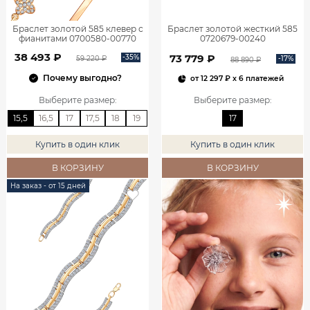
Браслет золотой 585 клевер с
Браслет золотой жесткий 585
фианитами 0700580-00770
0720679-00240
38 493 ₽
73 779 ₽
-35%
-17%
59 220 ₽
88 890 ₽
Почему выгодно?
от
12 297 ₽
x 6 платежей
Выберите размер
:
Выберите размер
:
15,5
16,5
17
17,5
18
19
17
Купить в один клик
Купить в один клик
В КОРЗИНУ
В КОРЗИНУ
На заказ - от 15 дней