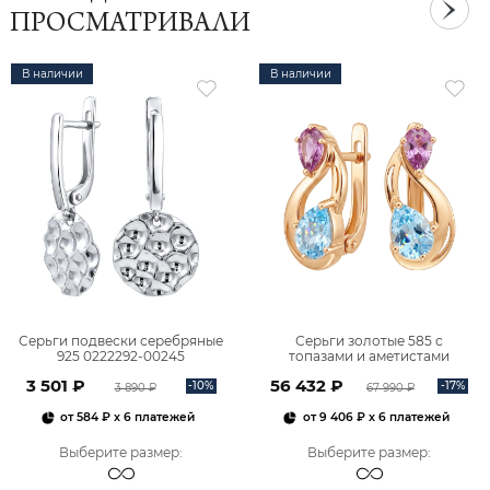
ПРОСМАТРИВАЛИ
В наличии
В наличии
Серьги подвески серебряные
Серьги золотые 585 с
925 0222292-00245
топазами и аметистами
2101828М00900
3 501 ₽
56 432 ₽
-10%
-17%
3 890 ₽
67 990 ₽
от
584 ₽
x 6 платежей
от
9 406 ₽
x 6 платежей
Выберите размер
:
Выберите размер
: