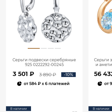
Серьги подвески серебряные
Серьги 
925 0222292-00245
и амет
3 501 ₽
56 43
3 890 ₽
-10%
от
584 ₽
x 6 платежей
от
9
В КОРЗИНУ
В наличии
В наличии