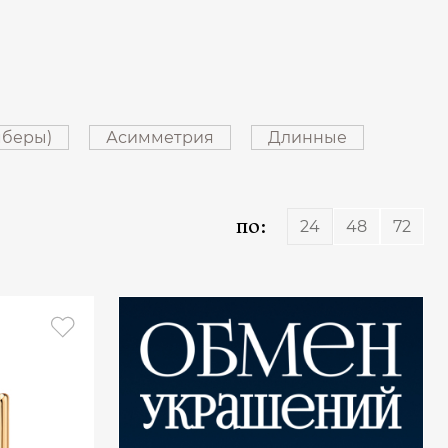
мберы)
Асимметрия
Длинные
по:
24
48
72