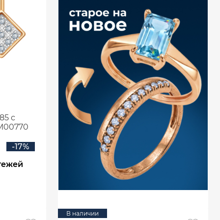
85 с
М00770
-17%
тежей
В наличии