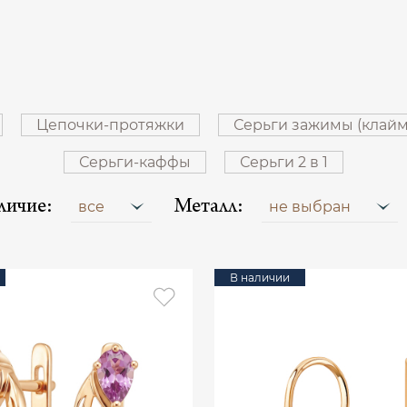
Цепочки-протяжки
Серьги зажимы (клай
Серьги-каффы
Серьги 2 в 1
личие:
Металл:
все
не выбран
В наличии