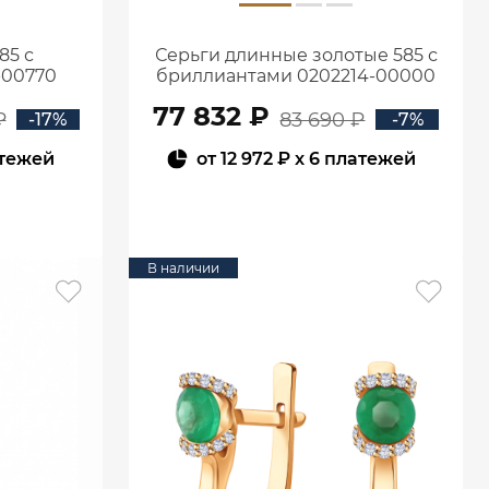
85 с
Серьги длинные золотые 585 с
-00770
бриллиантами 0202214-00000
77 832 ₽
₽
83 690 ₽
-17%
-7%
атежей
от
12 972 ₽
x 6 платежей
В КОРЗИНУ
В наличии