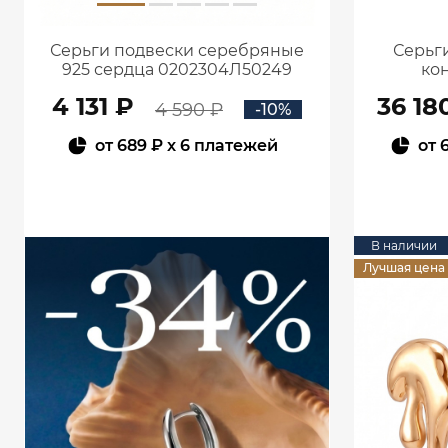
Серьги подвески серебряные
Серьги
925 сердца 0202304Л50249
кон
4 131 ₽
36 18
4 590 ₽
-10%
от
689 ₽
x 6 платежей
от
В КОРЗИНУ
В наличии
Лучшая цена