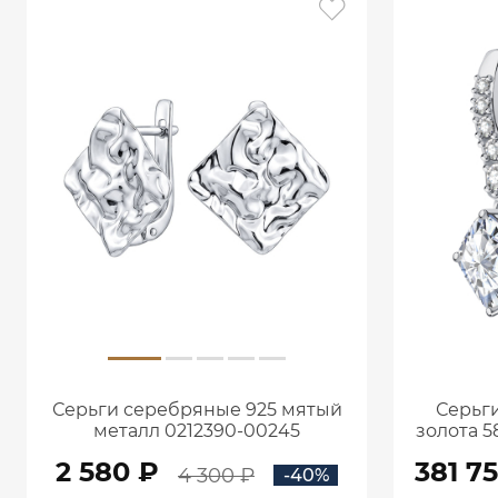
Серьги серебряные 925 мятый
Серьги
металл 0212390-00245
золота 5
кар
2 580 ₽
381 7
4 300 ₽
-40%