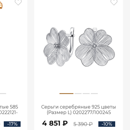
тые 585
Серьги серебряные 925 цветы
222121-
(Размер L) 0202277Л00245
4 851 ₽
₽
5 390 ₽
-17%
-10%