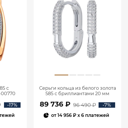
85 с
Серьги кольца из белого золота
-00770
585 с бриллиантами 20 мм
0201657-02732
89 736 ₽
₽
96 490 ₽
-17%
-7%
атежей
от
14 956 ₽
x 6 платежей