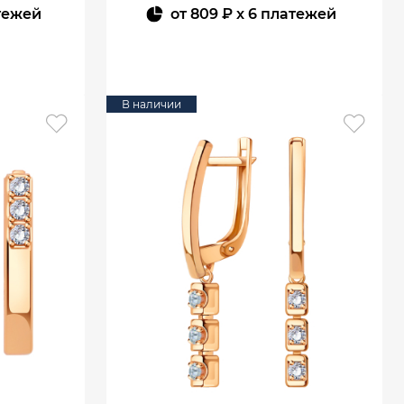
тежей
от
809 ₽
x 6 платежей
В КОРЗИНУ
В наличии