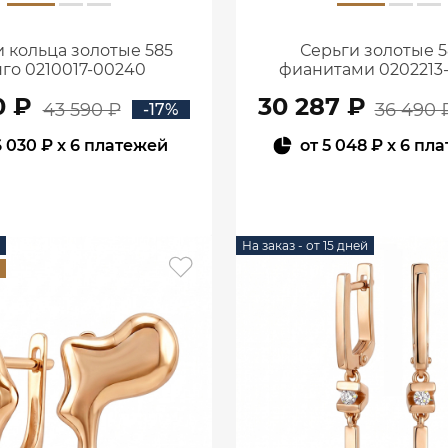
 кольца золотые 585
Серьги золотые 5
го 0210017-00240
фианитами 0202213
0 ₽
30 287 ₽
43 590 ₽
36 490 
-17%
6 030 ₽
x 6 платежей
от
5 048 ₽
x 6 пл
В КОРЗИНУ
В КОРЗИНУ
На заказ - от 15 дней