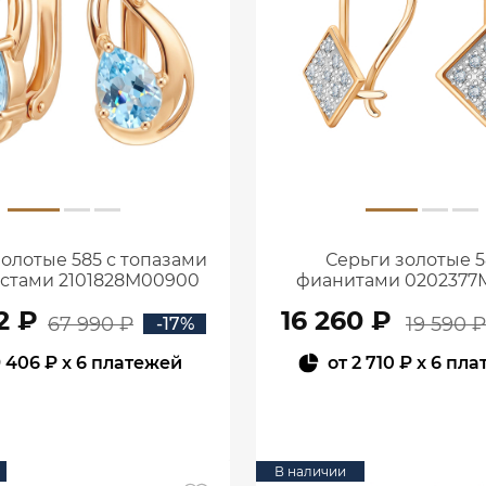
золотые 585 с топазами
Серьги золотые 5
истами 2101828М00900
фианитами 0202377
2 ₽
16 260 ₽
67 990 ₽
19 590 ₽
-17%
 406 ₽
x 6 платежей
от
2 710 ₽
x 6 пла
В КОРЗИНУ
В КОРЗИНУ
В наличии