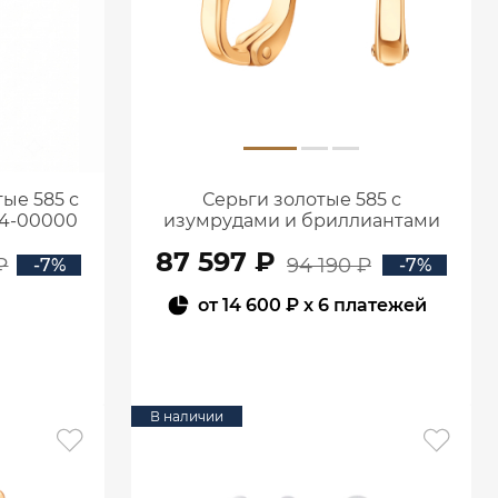
ые 585 с
Серьги золотые 585 с
94-00000
изумрудами и бриллиантами
2100555-00060
87 597 ₽
₽
94 190 ₽
-7%
-7%
от
14 600 ₽
x 6 платежей
В КОРЗИНУ
В наличии