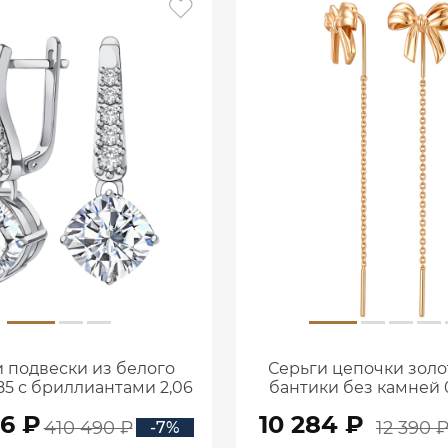
 подвески из белого
Серьги цепочки золо
85 с бриллиантами 2,06
бантики без камней 0
ата 2101800М06442
00240
56 ₽
10 284 ₽
410 490 ₽
12 390 
-7%