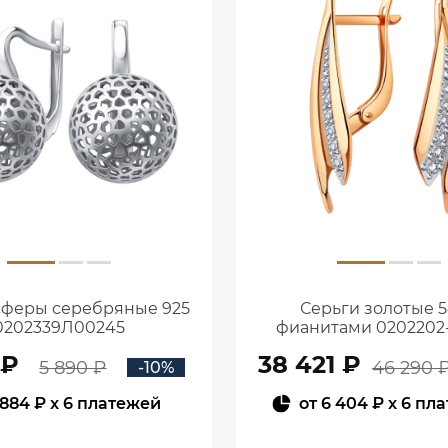
сферы серебряные 925
Серьги золотые 5
0202339Л00245
фианитами 0202202
 ₽
38 421 ₽
5 890 ₽
46 290 
-10%
884 ₽
x 6 платежей
от
6 404 ₽
x 6 пл