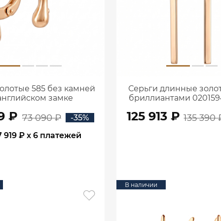
олотые 585 без камней
Серьги длинные золот
английском замке
бриллиантами 02015
9 ₽
125 913 ₽
73 090 ₽
135 390 
-35%
7 919 ₽
x 6 платежей
В КОРЗИНУ
В КОРЗИНУ
В наличии