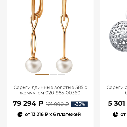
Серьги длинные золотые 585 с
Серьги 
жемчугом 0201985-00360
79 294 ₽
5 301
121 990 ₽
-35%
от
13 216 ₽
x 6 платежей
от